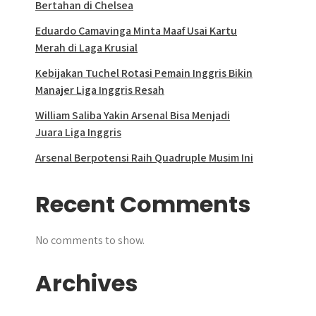
Bertahan di Chelsea
Eduardo Camavinga Minta Maaf Usai Kartu
Merah di Laga Krusial
Kebijakan Tuchel Rotasi Pemain Inggris Bikin
Manajer Liga Inggris Resah
William Saliba Yakin Arsenal Bisa Menjadi
Juara Liga Inggris
Arsenal Berpotensi Raih Quadruple Musim Ini
Recent Comments
No comments to show.
Archives