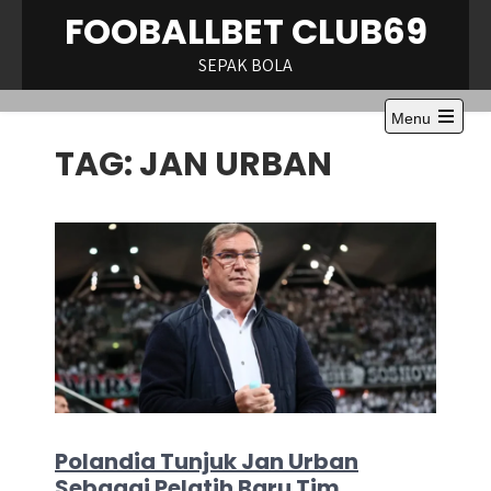
Skip
FOOBALLBET CLUB69
to
content
SEPAK BOLA
Menu
Open
TAG:
JAN URBAN
the
main
menu
Polandia Tunjuk Jan Urban
Sebagai Pelatih Baru Tim