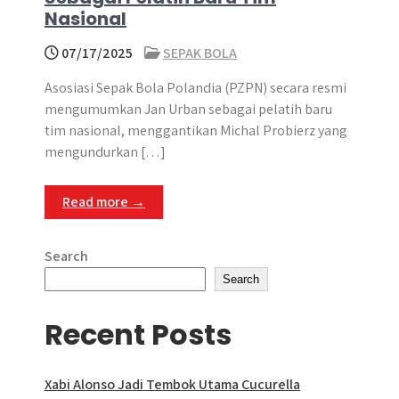
Nasional
07/17/2025
SEPAK BOLA
Asosiasi Sepak Bola Polandia (PZPN) secara resmi
mengumumkan Jan Urban sebagai pelatih baru
tim nasional, menggantikan Michal Probierz yang
mengundurkan […]
Read more →
Search
Search
Recent Posts
Xabi Alonso Jadi Tembok Utama Cucurella