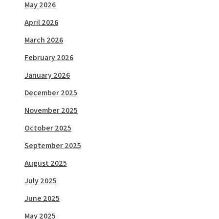
May 2026
April 2026
March 2026
February 2026
January 2026
December 2025
November 2025
October 2025
September 2025
August 2025
July 2025
June 2025
May 2025