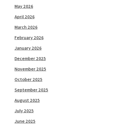
May 2026
April 2026
March 2026
February 2026
January 2026
December 2025
November 2025
October 2025
September 2025
August 2025
July 2025
June 2025