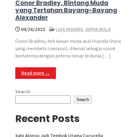
Conor Bradley, Bintang Muda
yang Tertahan Bayang-Bayang
Alexander
04/26/2025
LIGA INGGRIS
,
SEPAK BOLA
Conor Bradley, bek kanan muda asal Irlandia Utara
yang membela Liverpool, dikenal sebagai sosok
bertalenta dengan potensi besar di dunia […]
Read more →
Search
Search
Recent Posts
Xabi Alonso Jadi Tembok Utama Cucurella