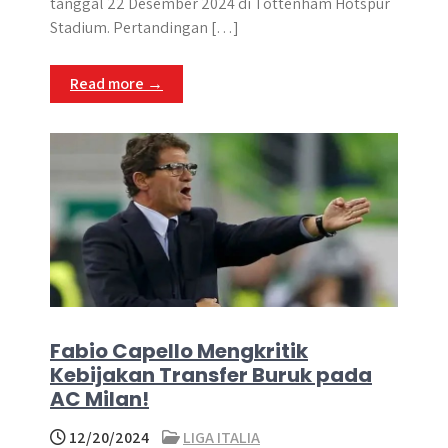
tanggal 22 Desember 2024 di Tottenham Hotspur
Stadium. Pertandingan […]
Read more →
Fabio Capello Mengkritik
Kebijakan Transfer Buruk pada
AC Milan!
12/20/2024
LIGA ITALIA