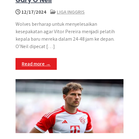
Gary O’Neil
12/17/2024
LIGA INGGRIS
Wolves berharap untuk menyelesaikan
kesepakatan agar Vitor Pereira menjadi pelatih
kepala baru mereka dalam 24-48 jam ke depan.
O’Neil dipecat […]
Read more →