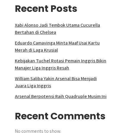
Recent Posts
Xabi Alonso Jadi Tembok Utama Cucurella
Bertahan di Chelsea
Eduardo Camavinga Minta Maaf Usai Kartu
Merah di Laga Krusial
Kebijakan Tuchel Rotasi Pemain Inggris Bikin
Manajer Liga Inggris Resah
William Saliba Yakin Arsenal Bisa Menjadi
Juara Liga Inggris
Arsenal Berpotensi Raih Quadruple Musim Ini
Recent Comments
No comments to show.