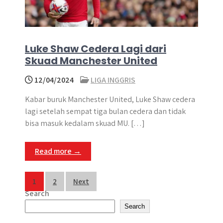
Luke Shaw Cedera Lagi dari
Skuad Manchester United
12/04/2024
LIGA INGGRIS
Kabar buruk Manchester United, Luke Shaw cedera
lagi setelah sempat tiga bulan cedera dan tidak
bisa masuk kedalam skuad MU. […]
Read more →
Posts
1
2
Next
Search
pagination
Search