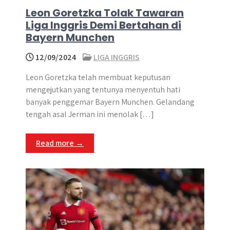
Leon Goretzka Tolak Tawaran
Liga Inggris Demi Bertahan di
Bayern Munchen
12/09/2024
LIGA INGGRIS
Leon Goretzka telah membuat keputusan
mengejutkan yang tentunya menyentuh hati
banyak penggemar Bayern Munchen. Gelandang
tengah asal Jerman ini menolak […]
Read more →