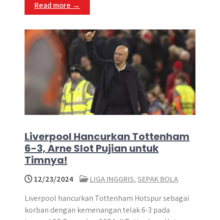
Read more →
Liverpool Hancurkan Tottenham
6-3, Arne Slot Pujian untuk
Timnya!
12/23/2024
LIGA INGGRIS
,
SEPAK BOLA
Liverpool hancurkan Tottenham Hotspur sebagai
korban dengan kemenangan telak 6-3 pada