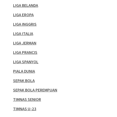
LIGA BELANDA
LIGA EROPA
LIGA INGGRIS
LIGA ITALIA
LIGA JERMAN
LIGA PRANCIS
LIGA SPANYOL
PIALA DUNIA
SEPAK BOLA
SEPAK BOLA PEREMPUAN
TIMNAS SENIOR
TIMNAS U-23