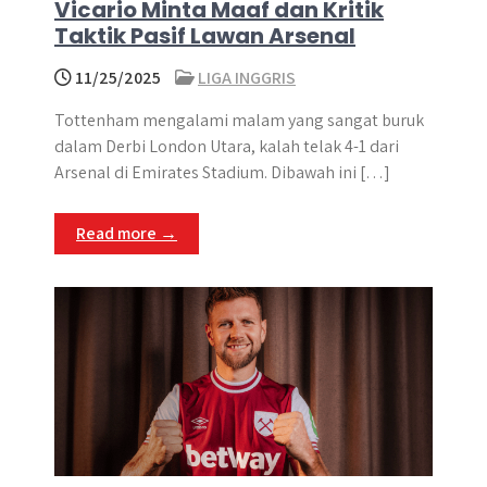
Vicario Minta Maaf dan Kritik
Taktik Pasif Lawan Arsenal
11/25/2025
LIGA INGGRIS
Tottenham mengalami malam yang sangat buruk
dalam Derbi London Utara, kalah telak 4-1 dari
Arsenal di Emirates Stadium. Dibawah ini […]
Read more →