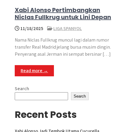
Xabi Alonso Pertimbangkan
Niclas Fullkrug untuk Lini Depan
11/18/2025
LIGA SPANYOL
Nama Niclas Fullkrug muncul lagi dalam rumor
transfer Real Madrid jelang bursa musim dingin.
Penyerang asal Jerman ini sempat bersinar […]
Read more →
Search
Search
Recent Posts
Xabi Alonso Jadi Tembok Utama Cucurella