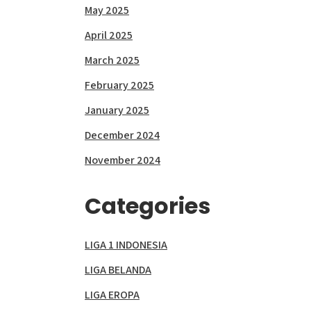
May 2025
April 2025
March 2025
February 2025
January 2025
December 2024
November 2024
Categories
LIGA 1 INDONESIA
LIGA BELANDA
LIGA EROPA