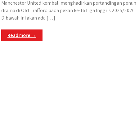
Manchester United kembali menghadirkan pertandingan penuh
drama di Old Trafford pada pekan ke-16 Liga Inggris 2025/2026.
Dibawah ini akan ada […]
Read more →