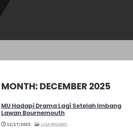
MONTH:
DECEMBER 2025
MU Hadapi Drama Lagi Setelah Imbang
Lawan Bournemouth
12/17/2025
LIGA INGGRIS