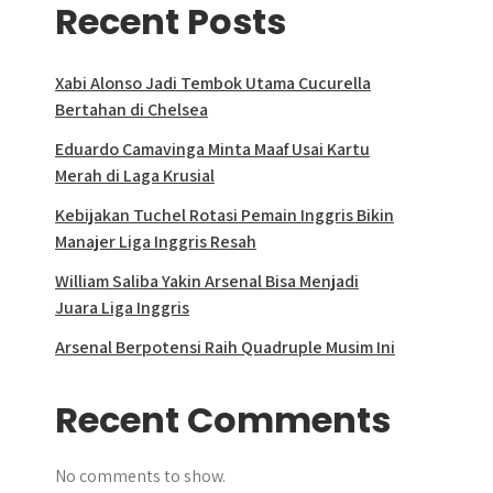
Recent Posts
Xabi Alonso Jadi Tembok Utama Cucurella
Bertahan di Chelsea
Eduardo Camavinga Minta Maaf Usai Kartu
Merah di Laga Krusial
Kebijakan Tuchel Rotasi Pemain Inggris Bikin
Manajer Liga Inggris Resah
William Saliba Yakin Arsenal Bisa Menjadi
Juara Liga Inggris
Arsenal Berpotensi Raih Quadruple Musim Ini
Recent Comments
No comments to show.