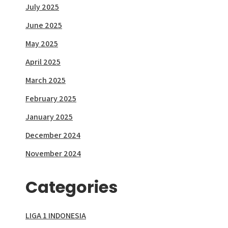
July 2025
June 2025
May 2025
April 2025
March 2025
February 2025
January 2025
December 2024
November 2024
Categories
LIGA 1 INDONESIA