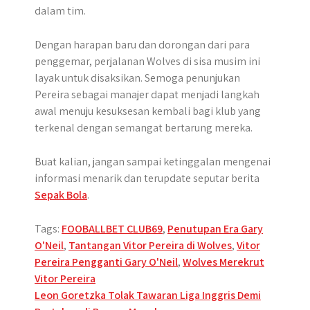
dalam tim.
Dengan harapan baru dan dorongan dari para
penggemar, perjalanan Wolves di sisa musim ini
layak untuk disaksikan. Semoga penunjukan
Pereira sebagai manajer dapat menjadi langkah
awal menuju kesuksesan kembali bagi klub yang
terkenal dengan semangat bertarung mereka.
Buat kalian, jangan sampai ketinggalan mengenai
informasi menarik dan terupdate seputar berita
Sepak Bola
.
Tags:
FOOBALLBET CLUB69
,
Penutupan Era Gary
O'Neil
,
Tantangan Vitor Pereira di Wolves
,
Vitor
Pereira Pengganti Gary O'Neil
,
Wolves Merekrut
Vitor Pereira
Post
Leon Goretzka Tolak Tawaran Liga Inggris Demi