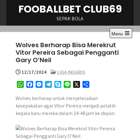
Skip
FOOBALLBET CLUB69
to
content
SEPAK BOLA
Menu
Open
Wolves Berharap Bisa Merekrut
the
main
Vitor Pereira Sebagai Pengganti
menu
Gary O’Neil
12/17/2024
LIGA INGGRIS
W
F
M
T
S
L
X
S
h
a
e
e
k
i
h
a
c
s
l
y
n
a
Wolves berharap untuk menyelesaikan
t
e
s
e
p
e
r
kesepakatan agar Vitor Pereira menjadi pelatih
s
b
e
g
e
e
kepala baru mereka dalam 24-48 jam ke depan.
A
o
n
r
p
o
g
a
p
k
e
m
r