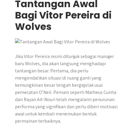
Tantangan Awal
Bagi Vitor Pereira di
Wolves
Jika Vitor Pereira resmi ditunjuk sebagai manajer
baru Wolves, dia akan langsung menghadapi
tantangan besar. Pertama, dia perlu
mengendalikan situasi di ruang ganti yang
kemungkinan besar tengah bergejolak usai
pemecatan O’Neil. Pemain seperti Matheus Cunha
dan Rayan Ait-Nouri telah mengalami penurunan
performa yang signifikan dan perlu diberi motivasi
awal untuk kembali menemukan bentuk
permainan terbaiknya.