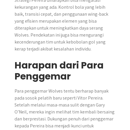
Strategi Pereira diharapkan bisa mengatasi
kekurangan yang ada. Kontrol bola yang lebih
baik, transisi cepat, dan penggunaan wing-back
yang efisien merupakan elemen yang bisa
diterapkan untuk meningkatkan daya serang
Wolves. Pendekatan ini juga bisa mengurangi
kecenderungan tim untuk kebobolan gol yang
kerap terjadi akibat kesalahan individu.
Harapan dari Para
Penggemar
Para penggemar Wolves tentu berharap banyak
pada sosok pelatih baru seperti Vitor Pereira.
Setelah melalui masa-masa sulit dengan Gary
O’Neil, mereka ingin melihat tim kembali bersaing
dan berprestasi. Dukungan penuh dari penggemar
kepada Pereira bisa menjadi kunci untuk