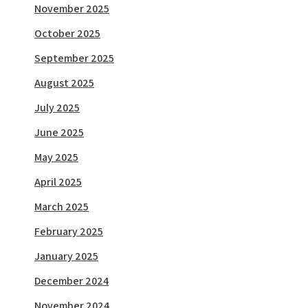
November 2025
October 2025
September 2025
August 2025
July 2025
June 2025
May 2025
April 2025
March 2025
February 2025
January 2025
December 2024
November 2024