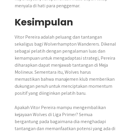
menyala di hati para penggemar.
Kesimpulan
Vitor Pereira adalah peluang dan tantangan
sekaligus bagi Wolverhampton Wanderers. Dikenal
sebagai pelatih dengan pengalaman luas dan
kemampuan untuk mengadaptasi strategi, Pereira
diharapkan dapat menjawab tantangan di Meja
Molineux. Sementara itu, Wolves harus
memastikan bahwa manajemen klub memberikan
dukungan penuh untuk menciptakan momentum
positif yang diinginkan pelatih baru.
Apakah Vitor Pereira mampu mengembalikan
kejayaan Wolves di Liga Primer? Semua
bergantung pada bagaimana dia menghadapi
tantangan dan memanfaatkan potensi yang ada di