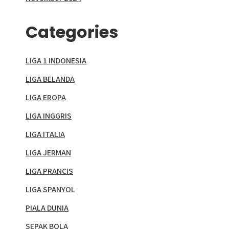
Categories
LIGA 1 INDONESIA
LIGA BELANDA
LIGA EROPA
LIGA INGGRIS
LIGA ITALIA
LIGA JERMAN
LIGA PRANCIS
LIGA SPANYOL
PIALA DUNIA
SEPAK BOLA