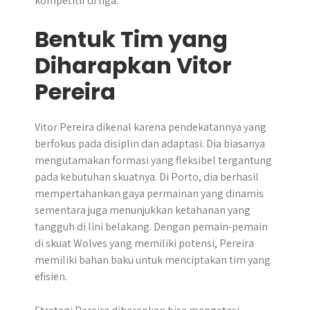
kompetitif di liga.
Bentuk Tim yang
Diharapkan Vitor
Pereira
Vitor Pereira dikenal karena pendekatannya yang
berfokus pada disiplin dan adaptasi. Dia biasanya
mengutamakan formasi yang fleksibel tergantung
pada kebutuhan skuatnya. Di Porto, dia berhasil
mempertahankan gaya permainan yang dinamis
sementara juga menunjukkan ketahanan yang
tangguh di lini belakang. Dengan pemain-pemain
di skuat Wolves yang memiliki potensi, Pereira
memiliki bahan baku untuk menciptakan tim yang
efisien.