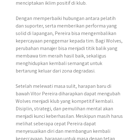
menciptakan iklim positif di klub.
Dengan memperbaiki hubungan antara pelatih
dan suporter, serta memberikan performa yang
solid di lapangan, Pereira bisa mengembalikan
kepercayaan penggemar kepada tim. ​Bagi Wolves,
perubahan manajer bisa menjadi titik balik yang
membawa tim meraih hasil baik, sekaligus
menghidupkan kembali semangat untuk
bertarung keluar dari zona degradasi.​
Setelah melewati masa sulit, harapan baru di
bawah Vitor Pereira diharapkan dapat mengubah
Wolves menjadi klub yang kompetitif kembali.
Disiplin, strategi, dan pemulihan mental akan
menjadi kunci keberhasilan. Meskipun masih harus
melihat seberapa cepat Pereira dapat
menyesuaikan diri dan membangun kembali
kepercayaan, harapan untuk masa depan tetap