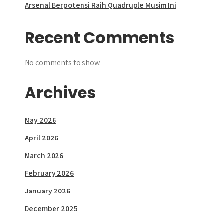
Arsenal Berpotensi Raih Quadruple Musim Ini
Recent Comments
No comments to show.
Archives
May 2026
April 2026
March 2026
February 2026
January 2026
December 2025