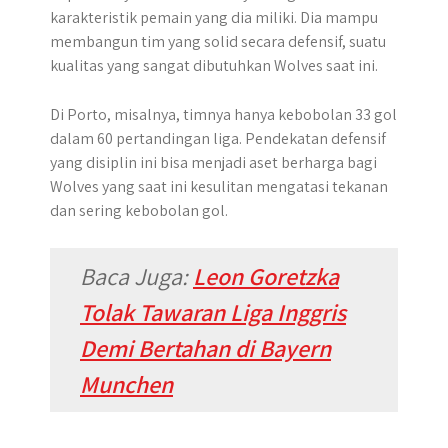
karakteristik pemain yang dia miliki. Dia mampu
membangun tim yang solid secara defensif, suatu
kualitas yang sangat dibutuhkan Wolves saat ini.
Di Porto, misalnya, timnya hanya kebobolan 33 gol
dalam 60 pertandingan liga. Pendekatan defensif
yang disiplin ini bisa menjadi aset berharga bagi
Wolves yang saat ini kesulitan mengatasi tekanan
dan sering kebobolan gol.
Baca Juga:
Leon Goretzka
Tolak Tawaran Liga Inggris
Demi Bertahan di Bayern
Munchen