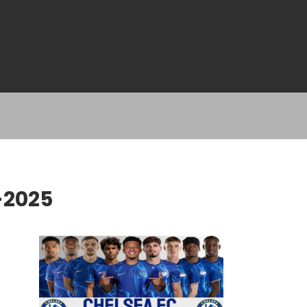
-2025