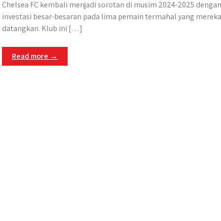
Chelsea FC kembali menjadi sorotan di musim 2024-2025 denga
investasi besar-besaran pada lima pemain termahal yang merek
datangkan. Klub ini […]
Read more →