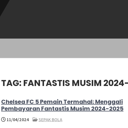
TAG:
FANTASTIS MUSIM 2024
Chelsea FC 5 Pemain Termahal: Menggali
Pembayaran Fantastis Musim 2024-2025
11/04/2024
SEPAK BOLA