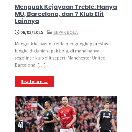
Menguak Kejayaan Treble: Hanya
MU, Barcelona, dan 7 Klub Elit
Lainnya
06/03/2025
SEPAK BOLA
Menguak kejayaan treble mengungkap prestasi
langka di dunia sepak bola, di mana hanya
segelintir klub elit seperti Manchester United,
Barcelona, […]
Read more →