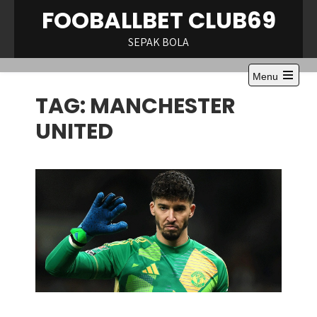
Skip
FOOBALLBET CLUB69
to
content
SEPAK BOLA
Menu
Open
TAG:
MANCHESTER
the
main
menu
UNITED