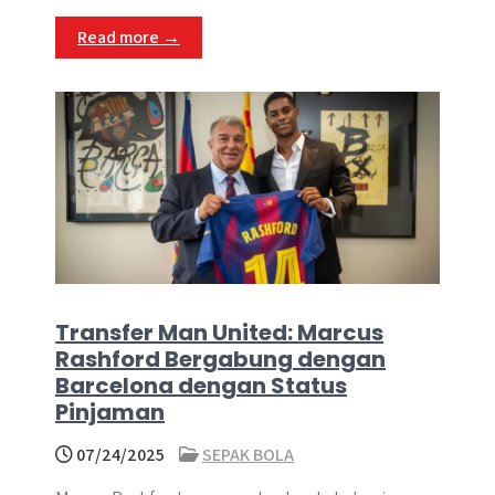
Read more →
Transfer Man United: Marcus
Rashford Bergabung dengan
Barcelona dengan Status
Pinjaman
07/24/2025
SEPAK BOLA