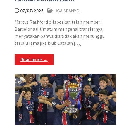
07/07/2025
LIGA SPANYOL
Marcus Rashford dilaporkan telah memberi
Barcelona ultimatum mengenai transfernya,
menyatakan bahwa dia tidak akan menunggu
terlalu lama jika klub Catalan […]
Read more →