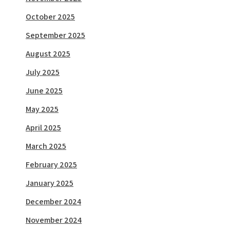
October 2025
September 2025
August 2025
July 2025
June 2025
May 2025
April 2025
March 2025
February 2025
January 2025
December 2024
November 2024