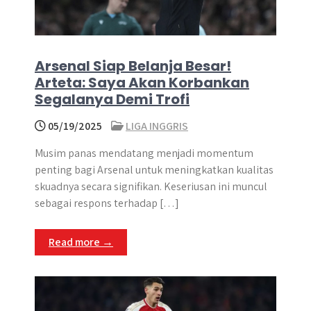
Arsenal Siap Belanja Besar!
Arteta: Saya Akan Korbankan
Segalanya Demi Trofi
05/19/2025
LIGA INGGRIS
Musim panas mendatang menjadi momentum
penting bagi Arsenal untuk meningkatkan kualitas
skuadnya secara signifikan. Keseriusan ini muncul
sebagai respons terhadap […]
Read more →