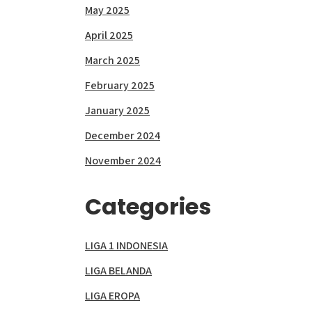
May 2025
April 2025
March 2025
February 2025
January 2025
December 2024
November 2024
Categories
LIGA 1 INDONESIA
LIGA BELANDA
LIGA EROPA