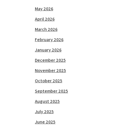
May 2026
April 2026
March 2026
February 2026
January 2026
December 2025
November 2025
October 2025
September 2025
August 2025
July 2025
June 2025