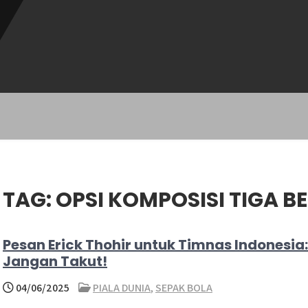
TAG:
OPSI KOMPOSISI TIGA B
Pesan Erick Thohir untuk Timnas Indonesia:
Jangan Takut!
04/06/2025
PIALA DUNIA
,
SEPAK BOLA