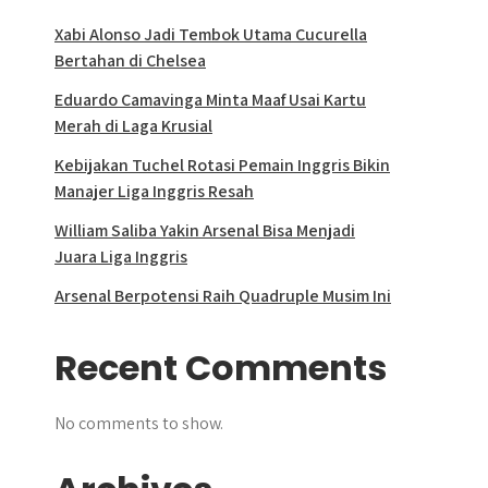
Xabi Alonso Jadi Tembok Utama Cucurella
Bertahan di Chelsea
Eduardo Camavinga Minta Maaf Usai Kartu
Merah di Laga Krusial
Kebijakan Tuchel Rotasi Pemain Inggris Bikin
Manajer Liga Inggris Resah
William Saliba Yakin Arsenal Bisa Menjadi
Juara Liga Inggris
Arsenal Berpotensi Raih Quadruple Musim Ini
Recent Comments
No comments to show.