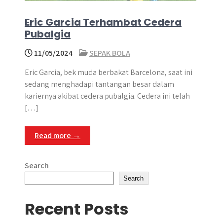
Eric Garcia Terhambat Cedera
Pubalgia
11/05/2024
SEPAK BOLA
Eric Garcia, bek muda berbakat Barcelona, saat ini
sedang menghadapi tantangan besar dalam
kariernya akibat cedera pubalgia. Cedera ini telah
[…]
Read more →
Search
Search
Recent Posts