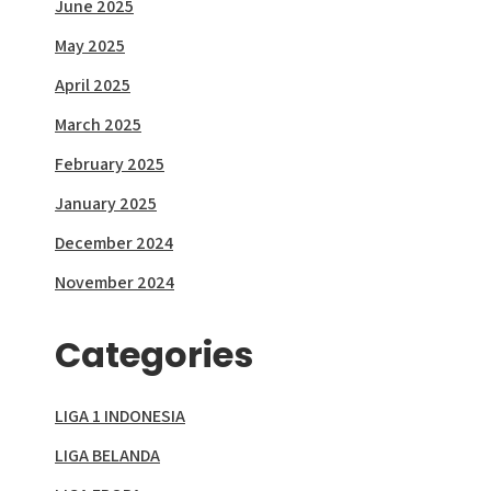
June 2025
May 2025
April 2025
March 2025
February 2025
January 2025
December 2024
November 2024
Categories
LIGA 1 INDONESIA
LIGA BELANDA