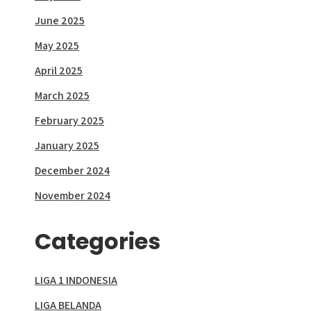
June 2025
May 2025
April 2025
March 2025
February 2025
January 2025
December 2024
November 2024
Categories
LIGA 1 INDONESIA
LIGA BELANDA