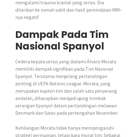
mengalami trauma kranial yang serius. Dia
dilarikan ke rumah sakit dan hasil pemindaian MRI-
nya negatif.
Dampak Pada Tim
Nasional Spanyol
Cedera kepala serius yang dialami Álvaro Morata
memiliki dampak signifikan pada Tim Nasional
Spanyol. Terutama menjelang pertandingan
penting di UEFA Nations League. Morata, yang
merupakan kapten tim dan salah satu penyerang
andalan, diharapkan menjadi ujung tombak
serangan Spanyol dalam pertandingan melawan
Denmark dan Swiss pada pertengahan November.
Kehilangan Morata tidak hanya mempengaruhi
strategi permainan, tetapi juga moral tim. Sebagai