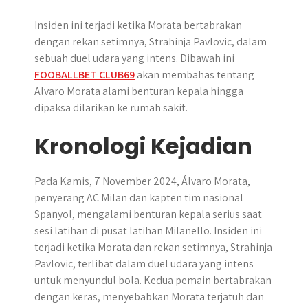
Insiden ini terjadi ketika Morata bertabrakan
dengan rekan setimnya, Strahinja Pavlovic, dalam
sebuah duel udara yang intens. Dibawah ini
FOOBALLBET CLUB69
akan membahas tentang
Alvaro Morata alami benturan kepala hingga
dipaksa dilarikan ke rumah sakit.
Kronologi Kejadian
Pada Kamis, 7 November 2024, Álvaro Morata,
penyerang AC Milan dan kapten tim nasional
Spanyol, mengalami benturan kepala serius saat
sesi latihan di pusat latihan Milanello. Insiden ini
terjadi ketika Morata dan rekan setimnya, Strahinja
Pavlovic, terlibat dalam duel udara yang intens
untuk menyundul bola. Kedua pemain bertabrakan
dengan keras, menyebabkan Morata terjatuh dan