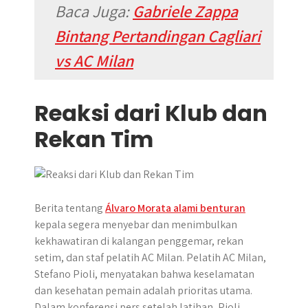
Baca Juga:
Gabriele Zappa
Bintang Pertandingan Cagliari
vs AC Milan
Reaksi dari Klub dan
Rekan Tim
Berita tentang
Álvaro Morata alami benturan
kepala segera menyebar dan menimbulkan
kekhawatiran di kalangan penggemar, rekan
setim, dan staf pelatih AC Milan. Pelatih AC Milan,
Stefano Pioli, menyatakan bahwa keselamatan
dan kesehatan pemain adalah prioritas utama.
Dalam konferensi pers setelah latihan, Pioli