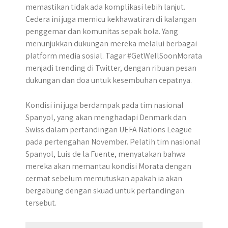
memastikan tidak ada komplikasi lebih lanjut.
Cedera ini juga memicu kekhawatiran di kalangan
penggemar dan komunitas sepak bola. Yang
menunjukkan dukungan mereka melalui berbagai
platform media sosial. Tagar #GetWellSoonMorata
menjadi trending di Twitter, dengan ribuan pesan
dukungan dan doa untuk kesembuhan cepatnya.
Kondisi ini juga berdampak pada tim nasional
Spanyol, yang akan menghadapi Denmark dan
Swiss dalam pertandingan UEFA Nations League
pada pertengahan November. Pelatih tim nasional
Spanyol, Luis de la Fuente, menyatakan bahwa
mereka akan memantau kondisi Morata dengan
cermat sebelum memutuskan apakah ia akan
bergabung dengan skuad untuk pertandingan
tersebut.