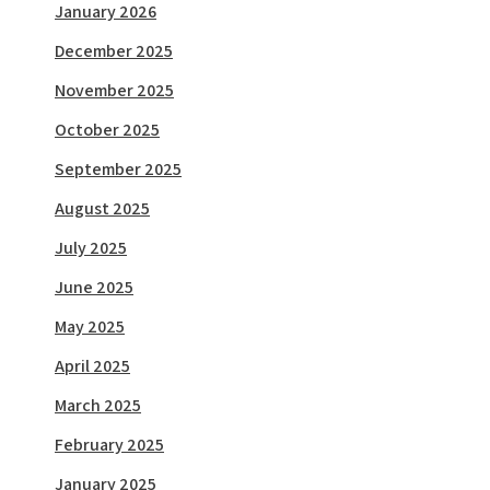
January 2026
December 2025
November 2025
October 2025
September 2025
August 2025
July 2025
June 2025
May 2025
April 2025
March 2025
February 2025
January 2025