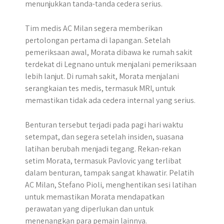
menunjukkan tanda-tanda cedera serius.
Tim medis AC Milan segera memberikan
pertolongan pertama di lapangan. Setelah
pemeriksaan awal, Morata dibawa ke rumah sakit
terdekat di Legnano untuk menjalani pemeriksaan
lebih lanjut. Di rumah sakit, Morata menjalani
serangkaian tes medis, termasuk MRI, untuk
memastikan tidak ada cedera internal yang serius.
Benturan tersebut terjadi pada pagi hari waktu
setempat, dan segera setelah insiden, suasana
latihan berubah menjadi tegang. Rekan-rekan
setim Morata, termasuk Pavlovic yang terlibat
dalam benturan, tampak sangat khawatir. Pelatih
AC Milan, Stefano Pioli, menghentikan sesi latihan
untuk memastikan Morata mendapatkan
perawatan yang diperlukan dan untuk
menenangkan para pemain lainnya.