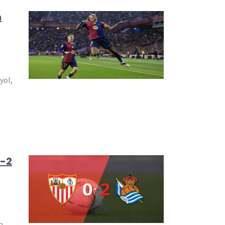
n
yol,
0-2
n