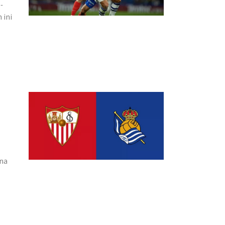
-
 ini
g
ena