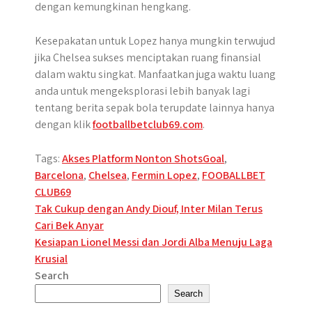
dengan kemungkinan hengkang.
Kesepakatan untuk Lopez hanya mungkin terwujud
jika Chelsea sukses menciptakan ruang finansial
dalam waktu singkat. Manfaatkan juga waktu luang
anda untuk mengeksplorasi lebih banyak lagi
tentang berita sepak bola terupdate lainnya hanya
dengan klik
footballbetclub69.com
.
Tags:
Akses Platform Nonton ShotsGoal
,
Barcelona
,
Chelsea
,
Fermin Lopez
,
FOOBALLBET
CLUB69
Post
Tak Cukup dengan Andy Diouf, Inter Milan Terus
Cari Bek Anyar
navigation
Kesiapan Lionel Messi dan Jordi Alba Menuju Laga
Krusial
Search
Search