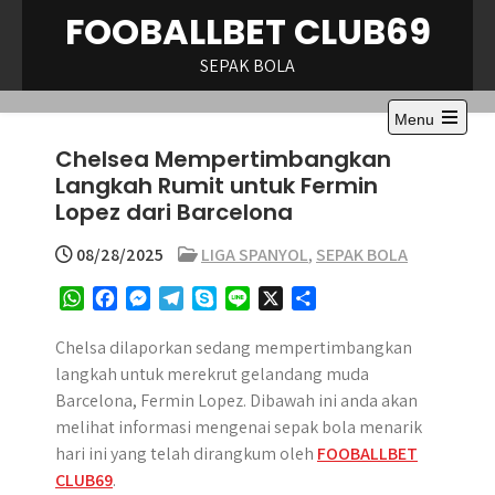
Skip
FOOBALLBET CLUB69
to
content
SEPAK BOLA
Menu
Chelsea Mempertimbangkan
Langkah Rumit untuk Fermin
Lopez dari Barcelona
08/28/2025
LIGA SPANYOL
,
SEPAK BOLA
W
F
M
T
S
L
X
S
h
a
e
e
k
i
h
a
c
s
l
y
n
a
Chelsa dilaporkan sedang mempertimbangkan
t
e
s
e
p
e
r
langkah untuk merekrut gelandang muda
s
b
e
g
e
e
Barcelona, Fermin Lopez. Dibawah ini anda akan
A
o
n
r
melihat informasi mengenai sepak bola menarik
p
o
g
a
hari ini yang telah dirangkum oleh
FOOBALLBET
p
k
e
m
CLUB69
.
r