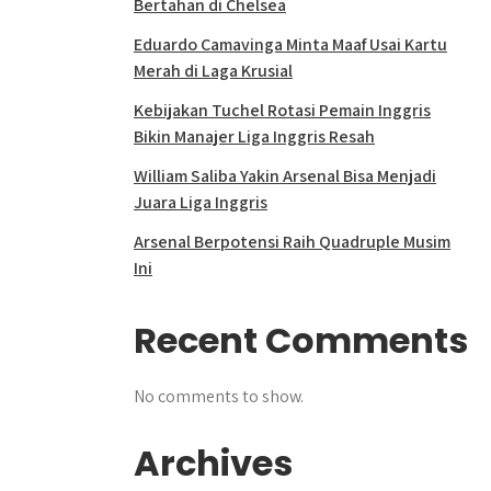
Bertahan di Chelsea
Eduardo Camavinga Minta Maaf Usai Kartu
Merah di Laga Krusial
Kebijakan Tuchel Rotasi Pemain Inggris
Bikin Manajer Liga Inggris Resah
William Saliba Yakin Arsenal Bisa Menjadi
Juara Liga Inggris
Arsenal Berpotensi Raih Quadruple Musim
Ini
Recent Comments
No comments to show.
Archives