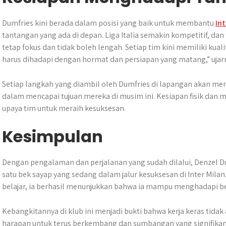
Dumfries kini berada dalam posisi yang baik untuk membantu
Int
tantangan yang ada di depan. Liga Italia semakin kompetitif, dan
tetap fokus dan tidak boleh lengah. Setiap tim kini memiliki kual
harus dihadapi dengan hormat dan persiapan yang matang,” ujar
Setiap langkah yang diambil oleh Dumfries di lapangan akan menj
dalam mencapai tujuan mereka di musim ini. Kesiapan fisik dan 
upaya tim untuk meraih kesuksesan.
Kesimpulan
Dengan pengalaman dan perjalanan yang sudah dilalui, Denzel 
satu bek sayap yang sedang dalam jalur kesuksesan di Inter Milan
belajar, ia berhasil menunjukkan bahwa ia mampu menghadapi be
Kebangkitannya di klub ini menjadi bukti bahwa kerja keras tida
harapan untuk terus berkembang dan sumbangan yang signifikan