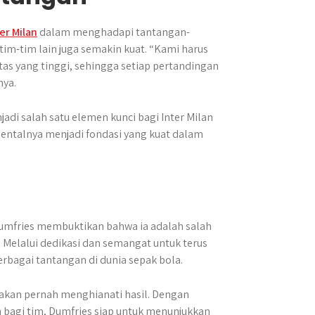
er Milan
dalam menghadapi tantangan-
 tim-tim lain juga semakin kuat. “Kami harus
itas yang tinggi, sehingga setiap pertandingan
nya.
adi salah satu elemen kunci bagi Inter Milan
mentalnya menjadi fondasi yang kuat dalam
Dumfries membuktikan bahwa ia adalah salah
. Melalui dedikasi dan semangat untuk terus
rbagai tantangan di dunia sepak bola.
k akan pernah menghianati hasil. Dengan
 bagi tim, Dumfries siap untuk menunjukkan