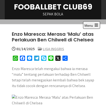
Skip
FOOBALLBET CLUB69
to
content
SEPAK BOLA
Menu
Open
Enzo Maresca: Merasa ‘Malu’ atas
the
main
Perlakuan Ben Chilwell di Chelsea
menu
01/14/2025
LIGA INGGRIS
W
F
M
T
S
L
X
S
h
a
e
e
k
i
h
a
c
s
l
y
n
a
Enzo Maresca telah mengakui bahwa ia merasa
t
e
s
e
p
e
r
“malu” tentang perlakuan terhadap Ben Chilwell
s
b
e
g
e
e
tetapi telah menegaskan kembali bahwa bek sayap
A
o
n
r
itu tidak cocok dengan rencananya di Chelsea.
p
o
g
a
p
k
e
m
r