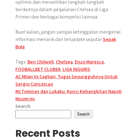
optimis dan menantikan langkah-langkah
berikutnya dalam perjalanan Chelsea di Liga
Primer dan berbagai kompetisi lainnya.
Buat kalian, jangan sampai ketinggalan mengenai
informasi menarik dan terupdate seputar
Sepak
Bola
.
Tags:
Ben Chilwell
,
Chelsea
,
Enzo Maresca
,
FOOBALLBET CLUB69
,
LIGA INGGRIS
Post
AC Milan Vs Cagliari, Tugas Sesungguhnya Untuk
Sergio Conceicao
navigation
McTominay dan Lukaku: Kunci Kebangkitan Napoli
Musim Ini
Search
Search
Recent Posts