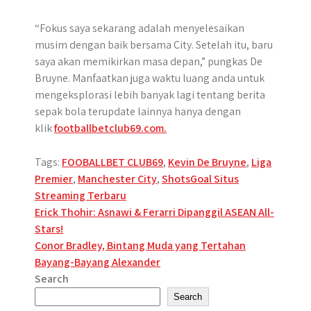
“Fokus saya sekarang adalah menyelesaikan
musim dengan baik bersama City. Setelah itu, baru
saya akan memikirkan masa depan,” pungkas De
Bruyne. Manfaatkan juga waktu luang anda untuk
mengeksplorasi lebih banyak lagi tentang berita
sepak bola terupdate lainnya hanya dengan
klik
footballbetclub69.com.
Tags:
FOOBALLBET CLUB69
,
Kevin De Bruyne
,
Liga
Premier
,
Manchester City
,
ShotsGoal Situs
Streaming Terbaru
Post
Erick Thohir: Asnawi & Ferarri Dipanggil ASEAN All-
Stars!
navigation
Conor Bradley, Bintang Muda yang Tertahan
Bayang-Bayang Alexander
Search
Search