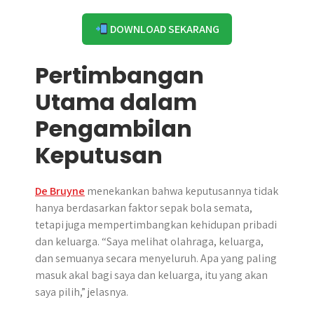
DOWNLOAD SEKARANG
Pertimbangan
Utama dalam
Pengambilan
Keputusan
De Bruyne
menekankan bahwa keputusannya tidak
hanya berdasarkan faktor sepak bola semata,
tetapi juga mempertimbangkan kehidupan pribadi
dan keluarga. “Saya melihat olahraga, keluarga,
dan semuanya secara menyeluruh. Apa yang paling
masuk akal bagi saya dan keluarga, itu yang akan
saya pilih,” jelasnya.