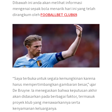
Dibawah ini anda akan melihat informasi
mengenai sepak bola menarik hari ini yang telah
dirangkum oleh
FOOBALLBET CLUB69
.
“Saya terbuka untuk segala kemungkinan karena
harus mempertimbangkan gambaran besar,” ujar
De Bruyne. Ia menegaskan bahwa keputusan akhir
akan didasarkan pada berbagai faktor, termasuk
proyek klub yang menawarkannya serta
kenyamanan keluarganya.