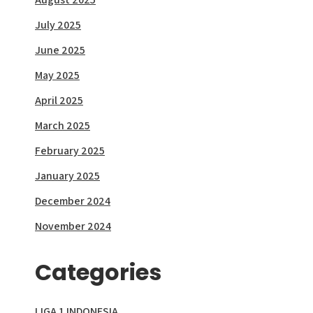
July 2025
June 2025
May 2025
April 2025
March 2025
February 2025
January 2025
December 2024
November 2024
Categories
LIGA 1 INDONESIA