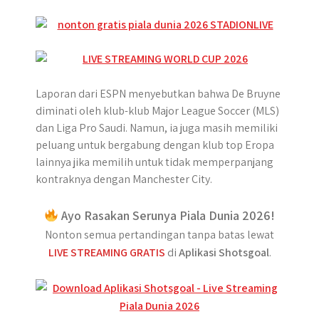
Laporan dari ESPN menyebutkan bahwa De Bruyne
diminati oleh klub-klub Major League Soccer (MLS)
dan Liga Pro Saudi. Namun, ia juga masih memiliki
peluang untuk bergabung dengan klub top Eropa
lainnya jika memilih untuk tidak memperpanjang
kontraknya dengan Manchester City.
Ayo Rasakan Serunya Piala Dunia 2026!
Nonton semua pertandingan tanpa batas lewat
LIVE STREAMING GRATIS
di
Aplikasi Shotsgoal
.