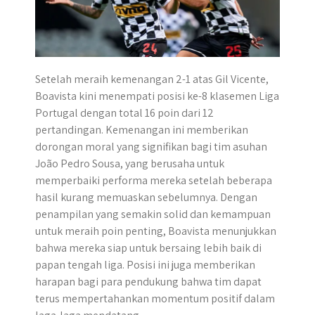
Setelah meraih kemenangan 2-1 atas Gil Vicente,
Boavista kini menempati posisi ke-8 klasemen Liga
Portugal dengan total 16 poin dari 12
pertandingan. Kemenangan ini memberikan
dorongan moral yang signifikan bagi tim asuhan
João Pedro Sousa, yang berusaha untuk
memperbaiki performa mereka setelah beberapa
hasil kurang memuaskan sebelumnya. Dengan
penampilan yang semakin solid dan kemampuan
untuk meraih poin penting, Boavista menunjukkan
bahwa mereka siap untuk bersaing lebih baik di
papan tengah liga. Posisi ini juga memberikan
harapan bagi para pendukung bahwa tim dapat
terus mempertahankan momentum positif dalam