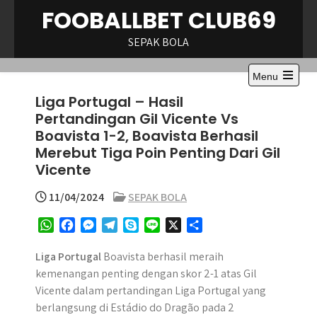
Skip
FOOBALLBET CLUB69
to
content
SEPAK BOLA
Menu
Open
Liga Portugal – Hasil
the
main
Pertandingan Gil Vicente Vs
menu
Boavista 1-2, Boavista Berhasil
Merebut Tiga Poin Penting Dari Gil
Vicente
11/04/2024
SEPAK BOLA
W
F
M
T
S
L
X
S
h
a
e
e
k
i
h
a
c
s
l
y
n
a
Liga Portugal
Boavista berhasil meraih
t
e
s
e
p
e
r
kemenangan penting dengan skor 2-1 atas Gil
s
b
e
g
e
e
Vicente dalam pertandingan Liga Portugal yang
A
o
n
r
berlangsung di Estádio do Dragão pada 2