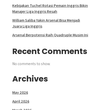
Kebijakan Tuchel Rotasi Pemain Inggris Bikin
Manajer Liga Inggris Resah
William Saliba Yakin Arsenal Bisa Menjadi
Juara Liga Inggris
Arsenal Berpotensi Raih Quadruple Musim Ini
Recent Comments
No comments to show.
Archives
May 2026
April 2026