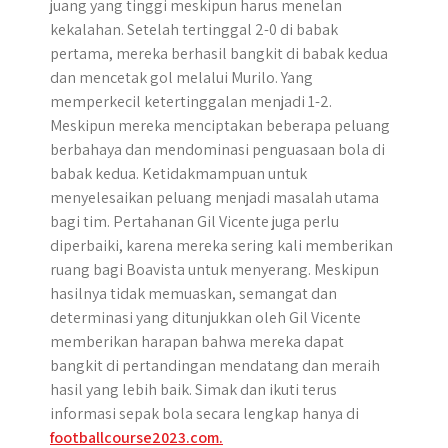
juang yang tinggi meskipun harus menelan
kekalahan. Setelah tertinggal 2-0 di babak
pertama, mereka berhasil bangkit di babak kedua
dan mencetak gol melalui Murilo. Yang
memperkecil ketertinggalan menjadi 1-2.
Meskipun mereka menciptakan beberapa peluang
berbahaya dan mendominasi penguasaan bola di
babak kedua. Ketidakmampuan untuk
menyelesaikan peluang menjadi masalah utama
bagi tim. Pertahanan Gil Vicente juga perlu
diperbaiki, karena mereka sering kali memberikan
ruang bagi Boavista untuk menyerang. Meskipun
hasilnya tidak memuaskan, semangat dan
determinasi yang ditunjukkan oleh Gil Vicente
memberikan harapan bahwa mereka dapat
bangkit di pertandingan mendatang dan meraih
hasil yang lebih baik. Simak dan ikuti terus
informasi sepak bola secara lengkap hanya di
footballcourse2023.com.