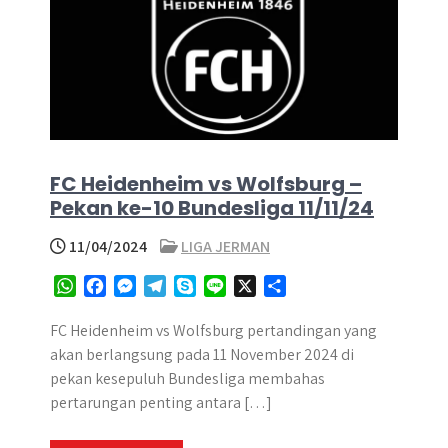
FC Heidenheim vs Wolfsburg –
Pekan ke-10 Bundesliga 11/11/24
11/04/2024
LIGA JERMAN
W
F
M
T
S
L
X
S
h
a
e
e
k
i
h
a
c
s
l
y
n
a
FC Heidenheim vs Wolfsburg pertandingan yang
t
e
s
e
p
e
r
akan berlangsung pada 11 November 2024 di
s
b
e
g
e
e
pekan kesepuluh Bundesliga membahas
A
o
n
r
pertarungan penting antara […]
p
o
g
a
p
k
e
m