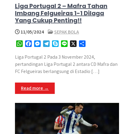
Liga Portugal 2 – Mafra Tahan
Imbang Felgueiras 1-1 Dilaga
Yang Cukup Penting!!
11/05/2024
SEPAK BOLA
W
F
M
T
S
L
X
S
h
a
e
e
k
i
h
a
c
s
l
y
n
a
Liga Portugal 2 Pada 3 November 2024,
t
e
s
e
p
e
r
pertandingan Liga Portugal 2 antara CD Mafra dan
s
b
e
g
e
e
FC Felgueiras berlangsung di Estadio […]
A
o
n
r
p
o
g
a
Read more →
p
k
e
m
r