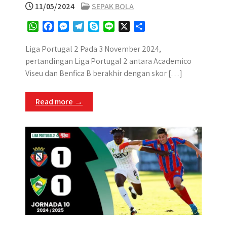
11/05/2024
SEPAK BOLA
W
F
M
T
S
L
X
S
h
a
e
e
k
i
h
a
c
s
l
y
n
a
Liga Portugal 2 ​Pada 3 November 2024,
t
e
s
e
p
e
r
pertandingan Liga Portugal 2 antara Academico
s
b
e
g
e
e
Viseu dan Benfica B berakhir dengan skor […]
A
o
n
r
p
o
g
a
Read more →
p
k
e
m
r