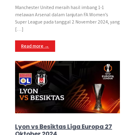
h
a
e
e
k
i
h
a
c
s
l
y
n
a
Manchester United meraih hasil imbang 1-1
t
e
s
e
p
e
r
melawan Arsenal dalam lanjutan FA Women’s
s
b
e
g
e
e
Super League pada tanggal 2 November 2024, yang
A
o
n
r
[…]
p
o
g
a
p
k
e
m
Read more →
r
Lyon vs Besiktas Liga Europa 27
Oktober 2024