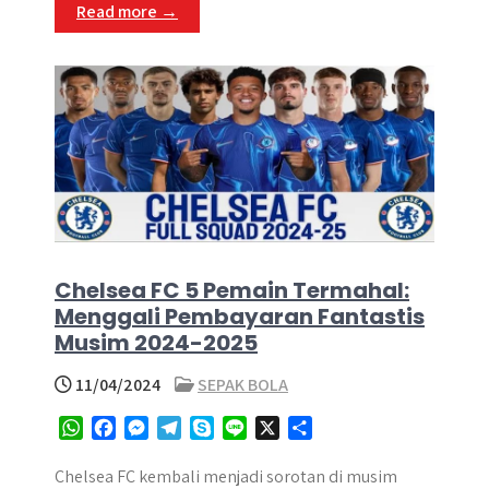
Read more →
r
Chelsea FC 5 Pemain Termahal:
Menggali Pembayaran Fantastis
Musim 2024-2025
11/04/2024
SEPAK BOLA
W
F
M
T
S
L
X
S
h
a
e
e
k
i
h
a
c
s
l
y
n
a
Chelsea FC kembali menjadi sorotan di musim