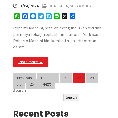
11/04/2024
LIGA ITALIA
,
SEPAK BOLA
W
F
M
T
S
L
X
S
h
a
e
e
k
i
h
a
c
s
l
y
n
a
Roberto Mancini, Setelah mengundurkan diri dari
t
e
s
e
p
e
r
posisinya sebagai pelatih tim nasional Arab Saudi,
s
b
e
g
e
e
Roberto Mancini kini kembali menjadi sorotan
A
o
n
r
dalam […]
p
o
g
a
p
k
e
m
Read more →
r
Posts
Previous
1
…
21
22
23
…
25
Next
pagination
Search
Search
Recent Posts