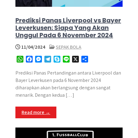
Prediksi Panas Liverpool vs Bayer
Leverkusen: Siapa Yang Akan
Unggul Pada 6 November 2024
11/04/2024
SEPAK BOLA
W
F
M
T
S
L
X
S
h
a
e
e
k
i
h
a
c
s
l
y
n
a
Prediksi Panas Pertandingan antara Liverpool dan
t
e
s
e
p
e
r
Bayer Leverkusen pada 6 November 2024
s
b
e
g
e
e
diharapkan akan berlangsung dengan sangat
A
o
n
r
menarik. Dengan kedua […]
p
o
g
a
p
k
e
m
Read more →
r