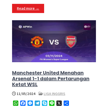
p
o
g
a
Read more →
p
k
e
m
r
Manchester United Menahan
Arsenal 1-1 dalam Pertarungan
Ketat WSL
11/05/2024
LIGA INGGRIS
W
F
M
T
S
L
X
S