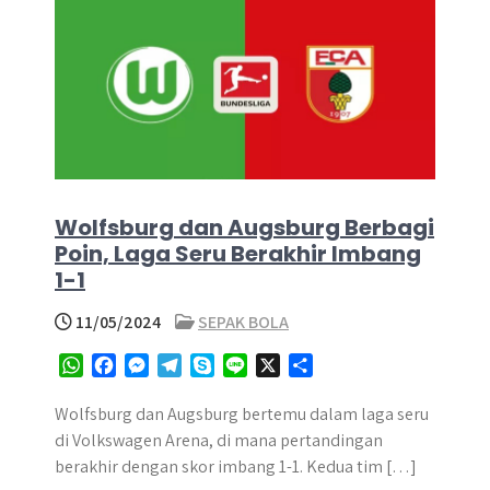
Wolfsburg dan Augsburg Berbagi
Poin, Laga Seru Berakhir Imbang
1-1
11/05/2024
SEPAK BOLA
W
F
M
T
S
L
X
S
h
a
e
e
k
i
h
a
c
s
l
y
n
a
Wolfsburg dan Augsburg bertemu dalam laga seru
t
e
s
e
p
e
r
di Volkswagen Arena, di mana pertandingan
s
b
e
g
e
e
berakhir dengan skor imbang 1-1. Kedua tim […]
A
o
n
r