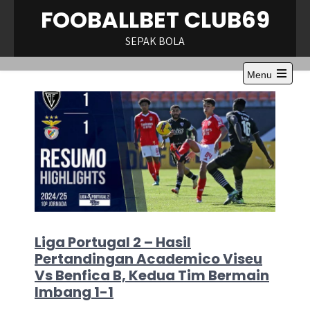
Skip
FOOBALLBET CLUB69
to
content
SEPAK BOLA
Menu
Open
the
main
menu
Liga Portugal 2 – Hasil
Pertandingan Academico Viseu
Vs Benfica B, Kedua Tim Bermain
Imbang 1-1