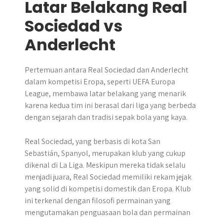
Latar Belakang Real
Sociedad vs
Anderlecht
Pertemuan antara Real Sociedad dan Anderlecht
dalam kompetisi Eropa, seperti UEFA Europa
League, membawa latar belakang yang menarik
karena kedua tim ini berasal dari liga yang berbeda
dengan sejarah dan tradisi sepak bola yang kaya.
Real Sociedad, yang berbasis di kota San
Sebastián, Spanyol, merupakan klub yang cukup
dikenal di La Liga. Meskipun mereka tidak selalu
menjadi juara, Real Sociedad memiliki rekam jejak
yang solid di kompetisi domestik dan Eropa. Klub
ini terkenal dengan filosofi permainan yang
mengutamakan penguasaan bola dan permainan