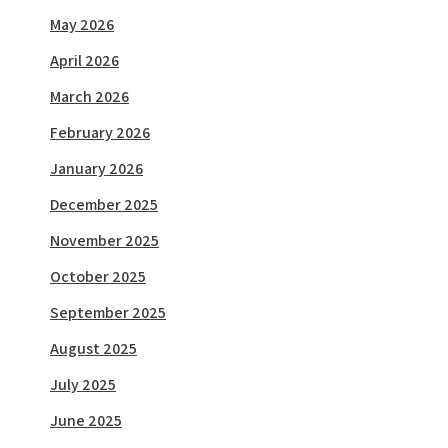
May 2026
April 2026
March 2026
February 2026
January 2026
December 2025
November 2025
October 2025
September 2025
August 2025
July 2025
June 2025