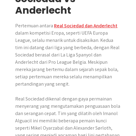
Anderlecht
Pertemuan antara
Real Sociedad dan Anderlecht
dalam kompetisi Eropa, seperti UEFA Europa
League, selalu menarik untuk disaksikan. Kedua
tim ini datang dari liga yang berbeda, dengan Real
Sociedad berasal dari La Liga Spanyol dan
Anderlecht dari Pro League Belgia. Meskipun
mereka jarang bertemu dalam sejarah sepak bola,
setiap pertemuan mereka selalu menampilkan
pertandingan yang sengit.
Real Sociedad dikenal dengan gaya permainan
menyerang yang mengutamakan penguasaan bola
dan serangan cepat. Tim yang dilatih oleh Imanol
Alguacil ini memiliki beberapa pemain kunci
seperti Mikel Oyarzabal dan Alexander Sørloth,
yang sering menjadi ancaman bagi lini pertahanan