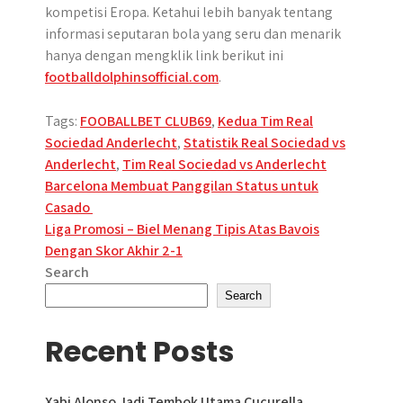
kompetisi Eropa. Ketahui lebih banyak tentang
informasi seputaran bola yang seru dan menarik
hanya dengan mengklik link berikut ini
footballdolphinsofficial.com
.
Tags:
FOOBALLBET CLUB69
,
Kedua Tim Real
Sociedad Anderlecht
,
Statistik Real Sociedad vs
Anderlecht
,
Tim Real Sociedad vs Anderlecht
Post
Barcelona Membuat Panggilan Status untuk
Casado
navigation
Liga Promosi – Biel Menang Tipis Atas Bavois
Dengan Skor Akhir 2-1
Search
Search
Recent Posts
Xabi Alonso Jadi Tembok Utama Cucurella