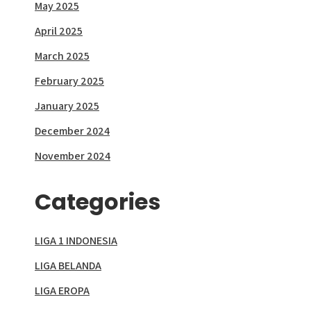
May 2025
April 2025
March 2025
February 2025
January 2025
December 2024
November 2024
Categories
LIGA 1 INDONESIA
LIGA BELANDA
LIGA EROPA