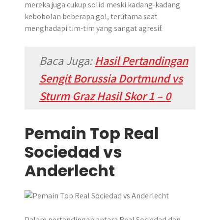
mereka juga cukup solid meski kadang-kadang
kebobolan beberapa gol, terutama saat
menghadapi tim-tim yang sangat agresif.
Baca Juga:
Hasil Pertandingan
Sengit Borussia Dortmund vs
Sturm Graz Hasil Skor 1 – 0
Pemain Top Real
Sociedad vs
Anderlecht
Dalam pertandingan antara Real Sociedad dan