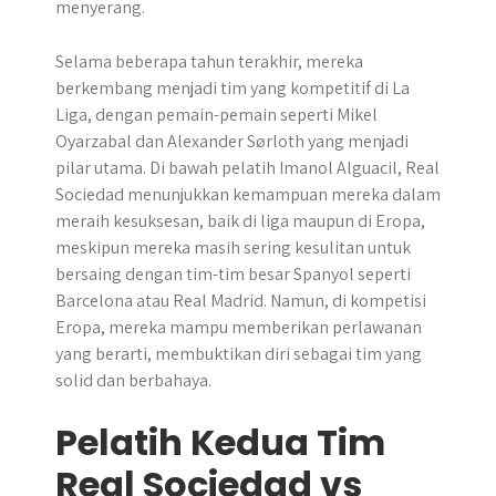
menyerang.
Selama beberapa tahun terakhir, mereka
berkembang menjadi tim yang kompetitif di La
Liga, dengan pemain-pemain seperti Mikel
Oyarzabal dan Alexander Sørloth yang menjadi
pilar utama. Di bawah pelatih Imanol Alguacil, Real
Sociedad menunjukkan kemampuan mereka dalam
meraih kesuksesan, baik di liga maupun di Eropa,
meskipun mereka masih sering kesulitan untuk
bersaing dengan tim-tim besar Spanyol seperti
Barcelona atau Real Madrid. Namun, di kompetisi
Eropa, mereka mampu memberikan perlawanan
yang berarti, membuktikan diri sebagai tim yang
solid dan berbahaya.
Pelatih Kedua Tim
Real Sociedad vs