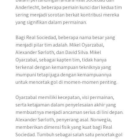
Anderlecht, beberapa pemain kunci dari kedua tim
sering menjadi sorotan berkat kontribusi mereka
yang signifikan dalam permainan.
Bagi Real Sociedad, beberapa nama besar yang
menjadi pilar tim adalah. Mikel Oyarzabal,
Alexander Sørloth, dan David Silva. Mikel
Oyarzabal, sebagai kapten tim, tidak hanya
terkenal dengan kemampuan tekniknya yang
mumpuni tetapi juga dengan kemampuannya
untuk mencetak gol di momen-momen penting.
Oyarzabal memiliki kecepatan, visi permainan,
serta ketajaman dalam penyelesaian akhir yang
membuatnya menjadi ancaman serius di lini depan.
Alexander Sørloth, penyerang asal. Norwegia,
memberikan dimensi fisik yang kuat bagi Real
Sociedad. Tumbuh sebagai salah satu pencetak gol