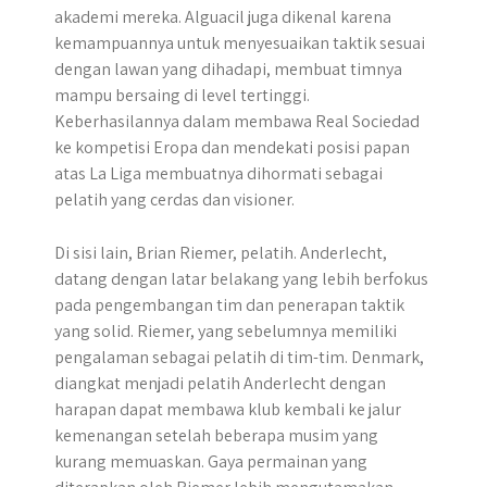
akademi mereka. Alguacil juga dikenal karena
kemampuannya untuk menyesuaikan taktik sesuai
dengan lawan yang dihadapi, membuat timnya
mampu bersaing di level tertinggi.
Keberhasilannya dalam membawa Real Sociedad
ke kompetisi Eropa dan mendekati posisi papan
atas La Liga membuatnya dihormati sebagai
pelatih yang cerdas dan visioner.
Di sisi lain, Brian Riemer, pelatih. Anderlecht,
datang dengan latar belakang yang lebih berfokus
pada pengembangan tim dan penerapan taktik
yang solid. Riemer, yang sebelumnya memiliki
pengalaman sebagai pelatih di tim-tim. Denmark,
diangkat menjadi pelatih Anderlecht dengan
harapan dapat membawa klub kembali ke jalur
kemenangan setelah beberapa musim yang
kurang memuaskan. Gaya permainan yang