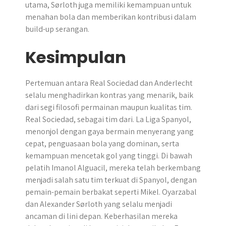
utama, Sørloth juga memiliki kemampuan untuk
menahan bola dan memberikan kontribusi dalam
build-up serangan.
Kesimpulan
Pertemuan antara Real Sociedad dan Anderlecht
selalu menghadirkan kontras yang menarik, baik
dari segi filosofi permainan maupun kualitas tim.
Real Sociedad, sebagai tim dari. La Liga Spanyol,
menonjol dengan gaya bermain menyerang yang
cepat, penguasaan bola yang dominan, serta
kemampuan mencetak gol yang tinggi. Di bawah
pelatih Imanol Alguacil, mereka telah berkembang
menjadi salah satu tim terkuat di Spanyol, dengan
pemain-pemain berbakat seperti Mikel. Oyarzabal
dan Alexander Sørloth yang selalu menjadi
ancaman di lini depan. Keberhasilan mereka