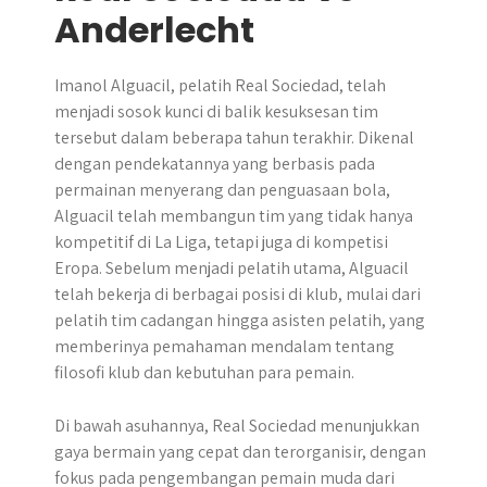
Anderlecht
Imanol Alguacil, pelatih Real Sociedad, telah
menjadi sosok kunci di balik kesuksesan tim
tersebut dalam beberapa tahun terakhir. Dikenal
dengan pendekatannya yang berbasis pada
permainan menyerang dan penguasaan bola,
Alguacil telah membangun tim yang tidak hanya
kompetitif di La Liga, tetapi juga di kompetisi
Eropa. Sebelum menjadi pelatih utama, Alguacil
telah bekerja di berbagai posisi di klub, mulai dari
pelatih tim cadangan hingga asisten pelatih, yang
memberinya pemahaman mendalam tentang
filosofi klub dan kebutuhan para pemain.
Di bawah asuhannya, Real Sociedad menunjukkan
gaya bermain yang cepat dan terorganisir, dengan
fokus pada pengembangan pemain muda dari