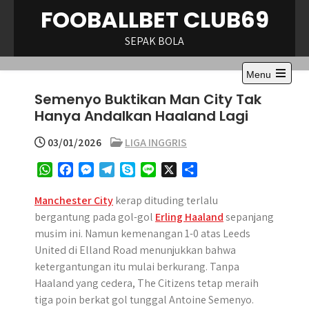
Skip
FOOBALLBET CLUB69
to
content
SEPAK BOLA
Menu
Open
Semenyo Buktikan Man City Tak
the
main
Hanya Andalkan Haaland Lagi
menu
03/01/2026
LIGA INGGRIS
W
F
M
T
S
L
X
S
h
a
e
e
k
i
h
a
c
s
l
y
n
a
Manchester City
kerap dituding terlalu
t
e
s
e
p
e
r
bergantung pada gol-gol
Erling Haaland
sepanjang
s
b
e
g
e
e
musim ini. Namun kemenangan 1-0 atas Leeds
A
o
n
r
United di Elland Road menunjukkan bahwa
p
o
g
a
ketergantungan itu mulai berkurang. Tanpa
p
k
e
m
Haaland yang cedera, The Citizens tetap meraih
r
tiga poin berkat gol tunggal Antoine Semenyo.