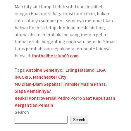
Man City kini tampil lebih solid dan fleksibel,
dengan Haaland sebagai opsi tambahan, bukan
satu-satunya sumber gol. Semenyo membuktikan
bahwa tim bisa tetap dominan meski bintang
utama absen, membuka peluang meraih gelar
tanpa terlalu bergantung pada satu pemain. Simak
terus pembahasan sepak bola terupdate lainnya
hanya di
footballbetclub69.com
.
Tags:
Antoine Semenyo.
,
Erling Haaland
,
LIGA
INGGRIS
,
Manchester City
Post
MU Diam-Diam Sepakati Transfer Musim Panas,
Siapa Pemainnya?
navigation
Reaksi Kontroversial Pedro Porro Saat Keputusan
Pergantian Pemain
Search
Search