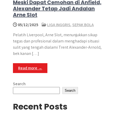
Meski Dapat Cemohan di Anfield,
Alexander Tetap Jadi Andalan
Arne Slot
05/12/2025
LIGA INGGRIS
,
SEPAK BOLA
Pelatih Liverpool, Arne Slot, menunjukkan sikap
tegas dan profesional dalam menghadapi situasi
sulit yang tengah dialami Trent Alexander-Arnold,
bek kanan […]
Read more →
Search
Search
Recent Posts