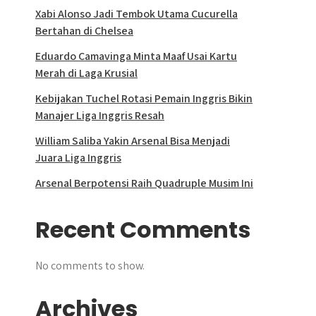
Xabi Alonso Jadi Tembok Utama Cucurella
Bertahan di Chelsea
Eduardo Camavinga Minta Maaf Usai Kartu
Merah di Laga Krusial
Kebijakan Tuchel Rotasi Pemain Inggris Bikin
Manajer Liga Inggris Resah
William Saliba Yakin Arsenal Bisa Menjadi
Juara Liga Inggris
Arsenal Berpotensi Raih Quadruple Musim Ini
Recent Comments
No comments to show.
Archives