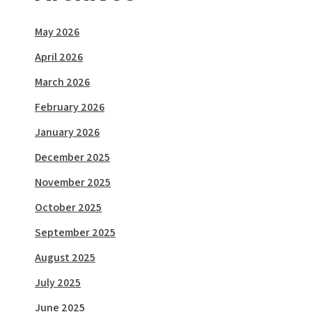
May 2026
April 2026
March 2026
February 2026
January 2026
December 2025
November 2025
October 2025
September 2025
August 2025
July 2025
June 2025