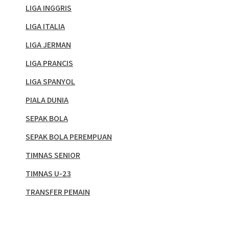
LIGA INGGRIS
LIGA ITALIA
LIGA JERMAN
LIGA PRANCIS
LIGA SPANYOL
PIALA DUNIA
SEPAK BOLA
SEPAK BOLA PEREMPUAN
TIMNAS SENIOR
TIMNAS U-23
TRANSFER PEMAIN