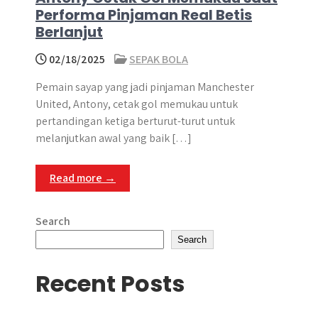
Performa Pinjaman Real Betis
Berlanjut
02/18/2025
SEPAK BOLA
Pemain sayap yang jadi pinjaman Manchester
United, Antony, cetak gol memukau untuk
pertandingan ketiga berturut-turut untuk
melanjutkan awal yang baik […]
Read more →
Search
Search
Recent Posts