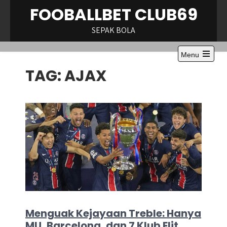
Skip
FOOBALLBET CLUB69
to
content
SEPAK BOLA
Menu
Open
TAG:
AJAX
the
main
menu
Menguak Kejayaan Treble: Hanya
MU, Barcelona, dan 7 Klub Elit