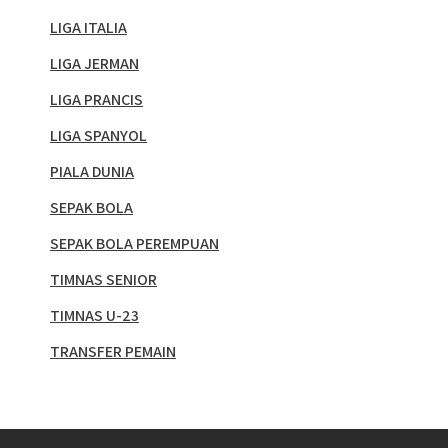
LIGA ITALIA
LIGA JERMAN
LIGA PRANCIS
LIGA SPANYOL
PIALA DUNIA
SEPAK BOLA
SEPAK BOLA PEREMPUAN
TIMNAS SENIOR
TIMNAS U-23
TRANSFER PEMAIN