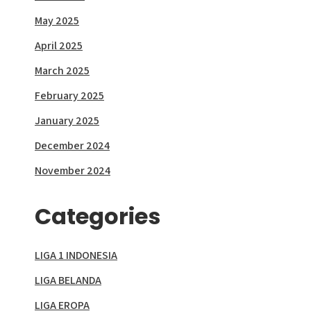
May 2025
April 2025
March 2025
February 2025
January 2025
December 2024
November 2024
Categories
LIGA 1 INDONESIA
LIGA BELANDA
LIGA EROPA