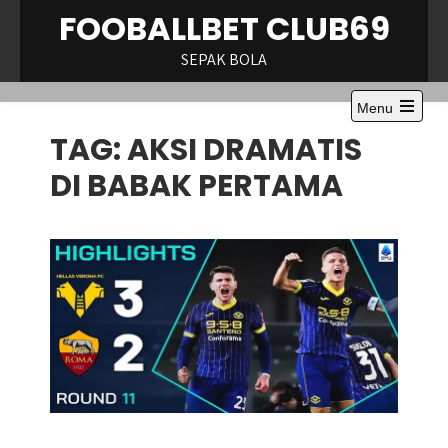
Skip
FOOBALLBET CLUB69
to
content
SEPAK BOLA
Menu
Open
TAG:
AKSI DRAMATIS
the
main
menu
DI BABAK PERTAMA