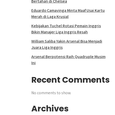
Bertahan di Chelsea
Eduardo Camavinga Minta Maaf Usai Kartu
Merah di Laga Krusial
Kebijakan Tuchel Rotasi Pemain Inggris
Bikin Manajer Liga Inggris Resah
William Saliba Yakin Arsenal Bisa Menjadi
Juara Liga Inggris
Arsenal Berpotensi Raih Quadruple Musim
Ini
Recent Comments
No comments to show.
Archives