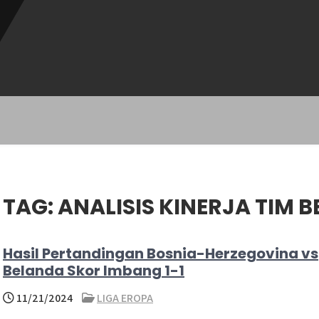
TAG:
ANALISIS KINERJA TIM 
Hasil Pertandingan Bosnia-Herzegovina vs
Belanda Skor Imbang 1-1
11/21/2024
LIGA EROPA