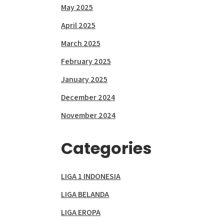
May 2025
April 2025
March 2025
February 2025
January 2025
December 2024
November 2024
Categories
LIGA 1 INDONESIA
LIGA BELANDA
LIGA EROPA