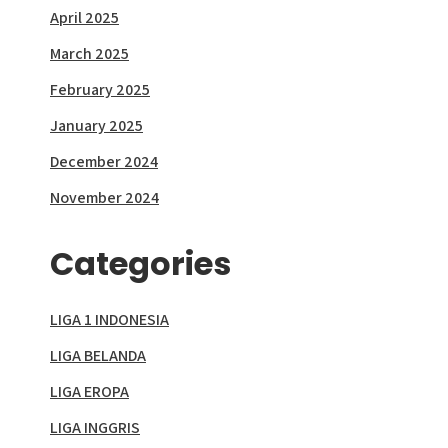
April 2025
March 2025
February 2025
January 2025
December 2024
November 2024
Categories
LIGA 1 INDONESIA
LIGA BELANDA
LIGA EROPA
LIGA INGGRIS