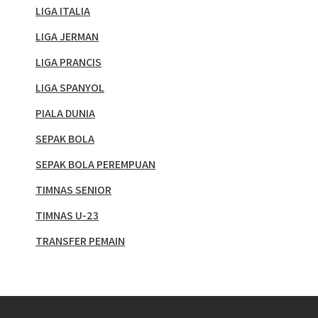
LIGA ITALIA
LIGA JERMAN
LIGA PRANCIS
LIGA SPANYOL
PIALA DUNIA
SEPAK BOLA
SEPAK BOLA PEREMPUAN
TIMNAS SENIOR
TIMNAS U-23
TRANSFER PEMAIN