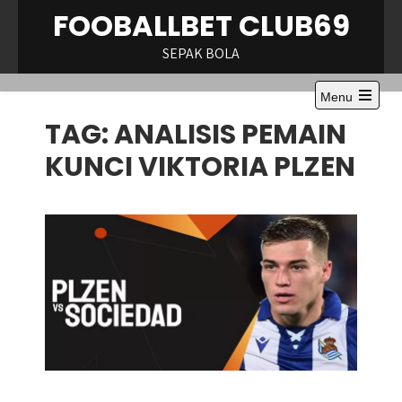
Skip
FOOBALLBET CLUB69
to
content
SEPAK BOLA
Menu
Open
TAG:
ANALISIS PEMAIN
the
main
menu
KUNCI VIKTORIA PLZEN