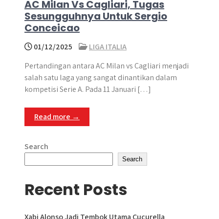
AC Milan Vs Cagliari, Tugas
Sesungguhnya Untuk Sergio
Conceicao
01/12/2025
LIGA ITALIA
Pertandingan antara AC Milan vs Cagliari menjadi
salah satu laga yang sangat dinantikan dalam
kompetisi Serie A. Pada 11 Januari […]
Read more →
Search
Search
Recent Posts
Xabi Alonso Jadi Tembok Utama Cucurella