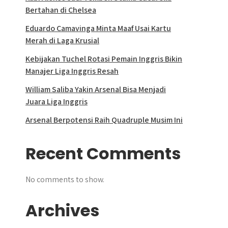
Bertahan di Chelsea
Eduardo Camavinga Minta Maaf Usai Kartu
Merah di Laga Krusial
Kebijakan Tuchel Rotasi Pemain Inggris Bikin
Manajer Liga Inggris Resah
William Saliba Yakin Arsenal Bisa Menjadi
Juara Liga Inggris
Arsenal Berpotensi Raih Quadruple Musim Ini
Recent Comments
No comments to show.
Archives