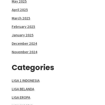
May 2025
April 2025
March 2025
February 2025
January 2025
December 2024
November 2024
Categories
LIGA 1 INDONESIA
LIGA BELANDA
LIGA EROPA