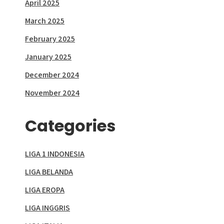
April 2025
March 2025
February 2025
January 2025
December 2024
November 2024
Categories
LIGA 1 INDONESIA
LIGA BELANDA
LIGA EROPA
LIGA INGGRIS