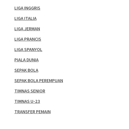
LIGA INGGRIS
LIGA ITALIA
LIGA JERMAN
LIGA PRANCIS
LIGA SPANYOL
PIALA DUNIA
SEPAK BOLA
SEPAK BOLA PEREMPUAN
TIMNAS SENIOR
TIMNAS U-23
TRANSFER PEMAIN