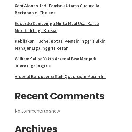
Xabi Alonso Jadi Tembok Utama Cucurella
Bertahan di Chelsea
Eduardo Camavinga Minta Maaf Usai Kartu
Merah di Laga Krusial
Kebijakan Tuchel Rotasi Pemain Inggris Bikin
Manajer Liga Inggris Resah
William Saliba Yakin Arsenal Bisa Menjadi
Juara Liga Inggris
Arsenal Berpotensi Raih Quadruple Musim Ini
Recent Comments
No comments to show.
Archives