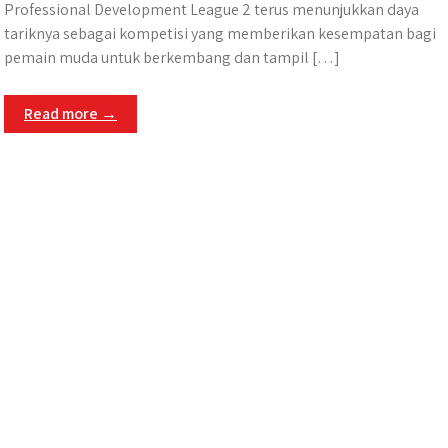
Professional Development League 2 terus menunjukkan daya
tariknya sebagai kompetisi yang memberikan kesempatan bagi
pemain muda untuk berkembang dan tampil […]
Read more →