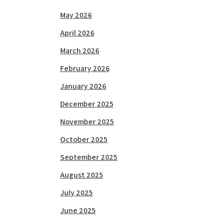
May 2026
April 2026
March 2026
February 2026
January 2026
December 2025
November 2025
October 2025
September 2025
August 2025
July 2025
June 2025