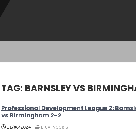
TAG:
BARNSLEY VS BIRMINGH
Professional Development League 2: Barns
vs Birmingham 2-2
11/06/2024
LIGA INGGRIS