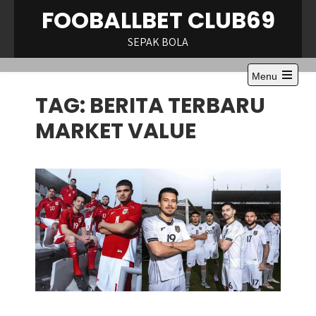
Skip
FOOBALLBET CLUB69
to
content
SEPAK BOLA
Menu
Open
TAG:
BERITA TERBARU
the
main
menu
MARKET VALUE