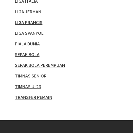
LIGA ITALIA
LIGA JERMAN
LIGA PRANCIS
LIGA SPANYOL
PIALA DUNIA
SEPAK BOLA
SEPAK BOLA PEREMPUAN
TIMNAS SENIOR
TIMNAS U-23
TRANSFER PEMAIN