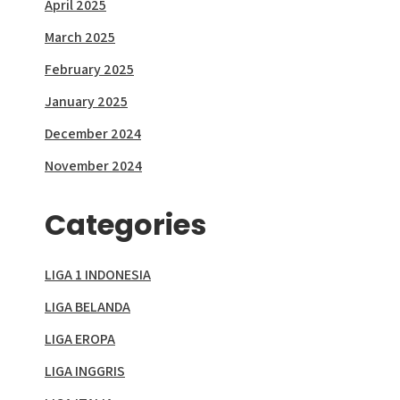
April 2025
March 2025
February 2025
January 2025
December 2024
November 2024
Categories
LIGA 1 INDONESIA
LIGA BELANDA
LIGA EROPA
LIGA INGGRIS