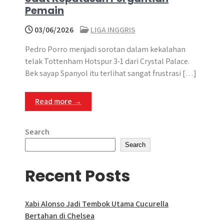
Pemain
03/06/2026
LIGA INGGRIS
Pedro Porro menjadi sorotan dalam kekalahan
telak Tottenham Hotspur 3-1 dari Crystal Palace.
Bek sayap Spanyol itu terlihat sangat frustrasi […]
Read more →
Search
Search
Recent Posts
Xabi Alonso Jadi Tembok Utama Cucurella
Bertahan di Chelsea