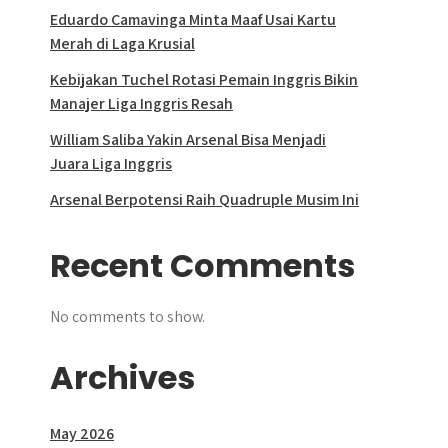
Eduardo Camavinga Minta Maaf Usai Kartu
Merah di Laga Krusial
Kebijakan Tuchel Rotasi Pemain Inggris Bikin
Manajer Liga Inggris Resah
William Saliba Yakin Arsenal Bisa Menjadi
Juara Liga Inggris
Arsenal Berpotensi Raih Quadruple Musim Ini
Recent Comments
No comments to show.
Archives
May 2026