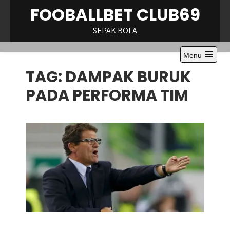
Skip
FOOBALLBET CLUB69
to
content
SEPAK BOLA
Menu
Open
TAG:
DAMPAK BURUK
the
main
menu
PADA PERFORMA TIM