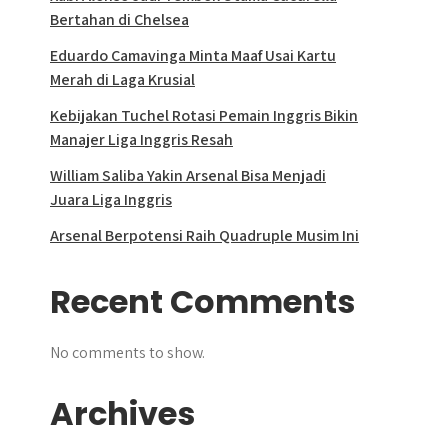
Bertahan di Chelsea
Eduardo Camavinga Minta Maaf Usai Kartu
Merah di Laga Krusial
Kebijakan Tuchel Rotasi Pemain Inggris Bikin
Manajer Liga Inggris Resah
William Saliba Yakin Arsenal Bisa Menjadi
Juara Liga Inggris
Arsenal Berpotensi Raih Quadruple Musim Ini
Recent Comments
No comments to show.
Archives