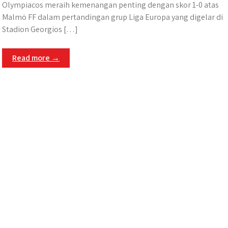
Olympiacos meraih kemenangan penting dengan skor 1-0 atas
Malmö FF dalam pertandingan grup Liga Europa yang digelar di
Stadion Georgios […]
Read more →