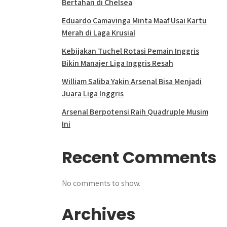
Bertahan di Chelsea
Eduardo Camavinga Minta Maaf Usai Kartu
Merah di Laga Krusial
Kebijakan Tuchel Rotasi Pemain Inggris
Bikin Manajer Liga Inggris Resah
William Saliba Yakin Arsenal Bisa Menjadi
Juara Liga Inggris
Arsenal Berpotensi Raih Quadruple Musim
Ini
Recent Comments
No comments to show.
Archives