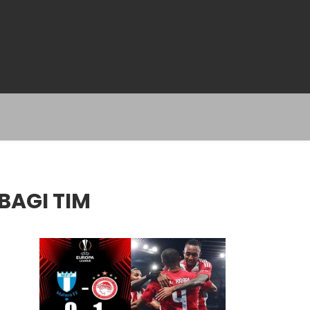
AGI TIM