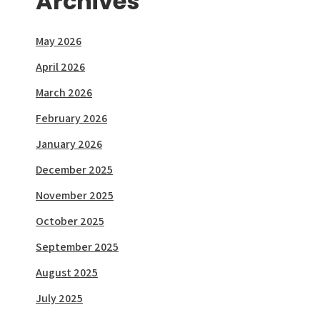
Archives
May 2026
April 2026
March 2026
February 2026
January 2026
December 2025
November 2025
October 2025
September 2025
August 2025
July 2025