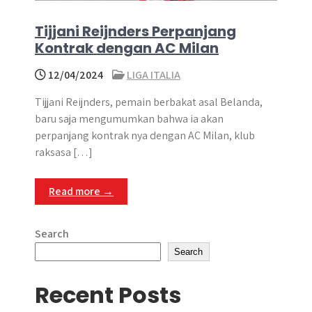
Tijjani Reijnders Perpanjang
Kontrak dengan AC Milan
12/04/2024
LIGA ITALIA
Tijjani Reijnders, pemain berbakat asal Belanda,
baru saja mengumumkan bahwa ia akan
perpanjang kontrak nya dengan AC Milan, klub
raksasa […]
Read more →
Search
Search
Recent Posts