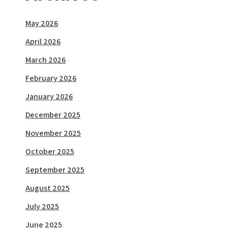
May 2026
April 2026
March 2026
February 2026
January 2026
December 2025
November 2025
October 2025
September 2025
August 2025
July 2025
June 2025