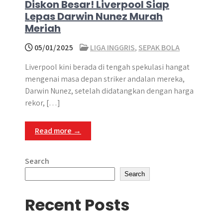
Diskon Besar! Liverpool Siap
Lepas Darwin Nunez Murah
Meriah
05/01/2025
LIGA INGGRIS
,
SEPAK BOLA
Liverpool kini berada di tengah spekulasi hangat
mengenai masa depan striker andalan mereka,
Darwin Nunez, setelah didatangkan dengan harga
rekor, […]
Read more →
Search
Search
Recent Posts