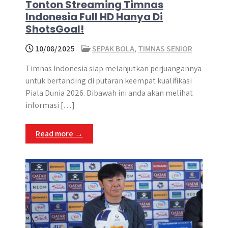
Tonton Streaming Timnas
Indonesia Full HD Hanya Di
ShotsGoal!
10/08/2025
SEPAK BOLA
,
TIMNAS SENIOR
Timnas Indonesia siap melanjutkan perjuangannya
untuk bertanding di putaran keempat kualifikasi
Piala Dunia 2026. Dibawah ini anda akan melihat
informasi […]
Read more →