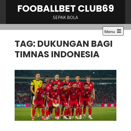
Skip
FOOBALLBET CLUB69
to
content
SEPAK BOLA
Menu
Open
TAG:
DUKUNGAN BAGI
the
main
menu
TIMNAS INDONESIA