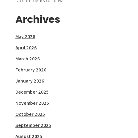
No comments to show.
Archives
May 2026
April 2026
March 2026
February 2026
January 2026
December 2025
November 2025
October 2025
September 2025
August 2025