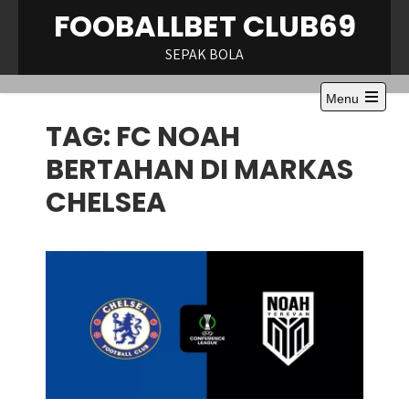
Skip
FOOBALLBET CLUB69
to
content
SEPAK BOLA
Menu
Open
TAG:
FC NOAH
the
main
menu
BERTAHAN DI MARKAS
CHELSEA