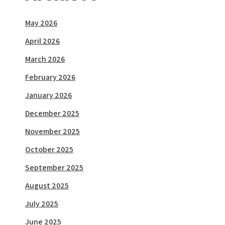
May 2026
April 2026
March 2026
February 2026
January 2026
December 2025
November 2025
October 2025
September 2025
August 2025
July 2025
June 2025