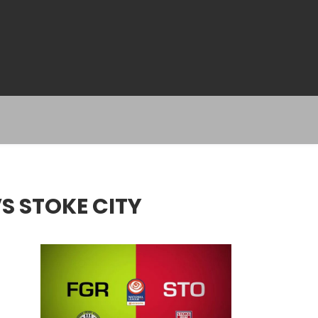
S STOKE CITY