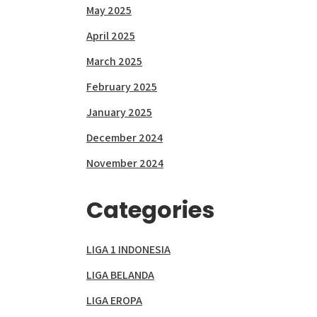
May 2025
April 2025
March 2025
February 2025
January 2025
December 2024
November 2024
Categories
LIGA 1 INDONESIA
LIGA BELANDA
LIGA EROPA