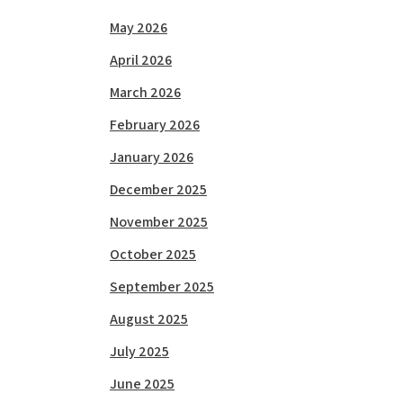
May 2026
April 2026
March 2026
February 2026
January 2026
December 2025
November 2025
October 2025
September 2025
August 2025
July 2025
June 2025