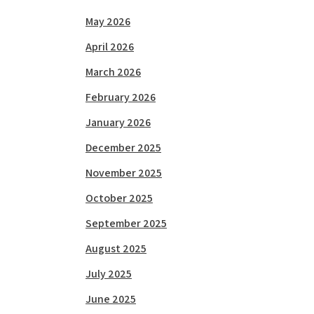
May 2026
April 2026
March 2026
February 2026
January 2026
December 2025
November 2025
October 2025
September 2025
August 2025
July 2025
June 2025