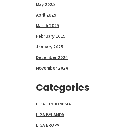
May 2025
April 2025
March 2025
February 2025
January 2025
December 2024
November 2024
Categories
LIGA 1 INDONESIA
LIGA BELANDA
LIGA EROPA