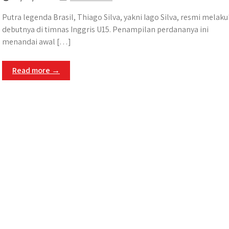
Putra legenda Brasil, Thiago Silva, yakni Iago Silva, resmi melak
debutnya di timnas Inggris U15. Penampilan perdananya ini
menandai awal […]
Read more →