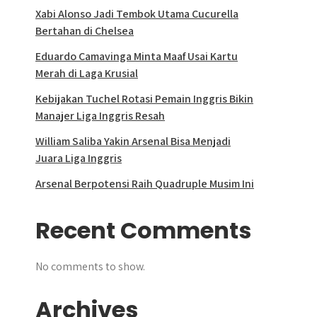
Xabi Alonso Jadi Tembok Utama Cucurella
Bertahan di Chelsea
Eduardo Camavinga Minta Maaf Usai Kartu
Merah di Laga Krusial
Kebijakan Tuchel Rotasi Pemain Inggris Bikin
Manajer Liga Inggris Resah
William Saliba Yakin Arsenal Bisa Menjadi
Juara Liga Inggris
Arsenal Berpotensi Raih Quadruple Musim Ini
Recent Comments
No comments to show.
Archives