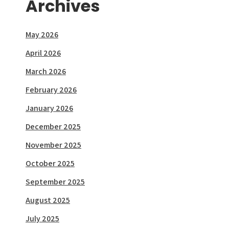
Archives
May 2026
April 2026
March 2026
February 2026
January 2026
December 2025
November 2025
October 2025
September 2025
August 2025
July 2025