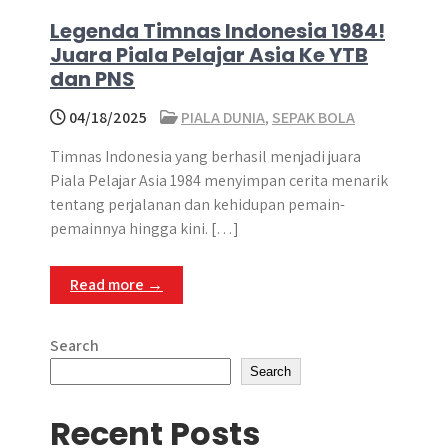
Legenda Timnas Indonesia 1984!
Juara Piala Pelajar Asia Ke YTB
dan PNS
04/18/2025
PIALA DUNIA
,
SEPAK BOLA
Timnas Indonesia yang berhasil menjadi juara
Piala Pelajar Asia 1984 menyimpan cerita menarik
tentang perjalanan dan kehidupan pemain-
pemainnya hingga kini. […]
Read more →
Search
Search
Recent Posts