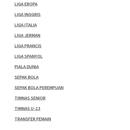
LIGA EROPA
LIGA INGGRIS
LIGA ITALIA
LIGA JERMAN
LIGA PRANCIS
LIGA SPANYOL
PIALA DUNIA
SEPAK BOLA
SEPAK BOLA PEREMPUAN
TIMNAS SENIOR
TIMNAS U-23
TRANSFER PEMAIN