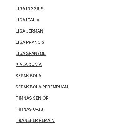
LIGA INGGRIS
LIGA ITALIA
LIGA JERMAN
LIGA PRANCIS
LIGA SPANYOL
PIALA DUNIA
SEPAK BOLA
SEPAK BOLA PEREMPUAN
TIMNAS SENIOR
TIMNAS U-23
TRANSFER PEMAIN