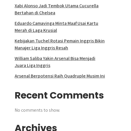
Xabi Alonso Jadi Tembok Utama Cucurella
Bertahan di Chelsea
Eduardo Camavinga Minta Maaf Usai Kartu
Merah di Laga Krusial
Kebijakan Tuchel Rotasi Pemain Inggris Bikin
Manajer Liga Inggris Resah
William Saliba Yakin Arsenal Bisa Menjadi
Juara Liga Inggris
Arsenal Berpotensi Raih Quadruple Musim Ini
Recent Comments
No comments to show.
Archives