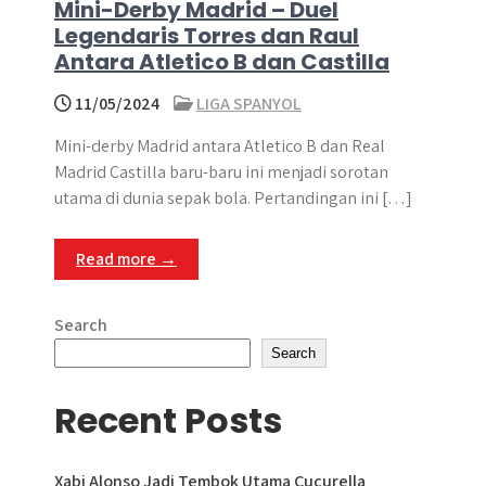
Mini-Derby Madrid – Duel
Legendaris Torres dan Raul
Antara Atletico B dan Castilla
11/05/2024
LIGA SPANYOL
Mini-derby Madrid antara Atletico B dan Real
Madrid Castilla baru-baru ini menjadi sorotan
utama di dunia sepak bola. Pertandingan ini […]
Read more →
Search
Search
Recent Posts
Xabi Alonso Jadi Tembok Utama Cucurella