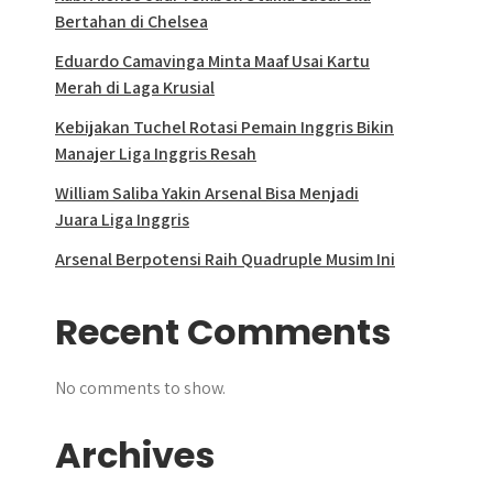
Bertahan di Chelsea
Eduardo Camavinga Minta Maaf Usai Kartu
Merah di Laga Krusial
Kebijakan Tuchel Rotasi Pemain Inggris Bikin
Manajer Liga Inggris Resah
William Saliba Yakin Arsenal Bisa Menjadi
Juara Liga Inggris
Arsenal Berpotensi Raih Quadruple Musim Ini
Recent Comments
No comments to show.
Archives