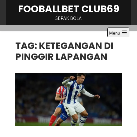
Skip
FOOBALLBET CLUB69
to
content
SEPAK BOLA
Menu
Open
TAG:
KETEGANGAN DI
the
main
menu
PINGGIR LAPANGAN