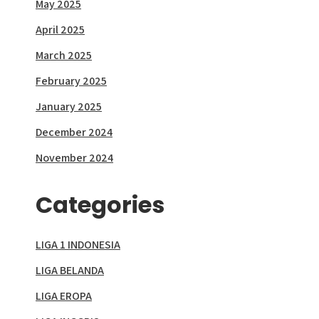
May 2025
April 2025
March 2025
February 2025
January 2025
December 2024
November 2024
Categories
LIGA 1 INDONESIA
LIGA BELANDA
LIGA EROPA