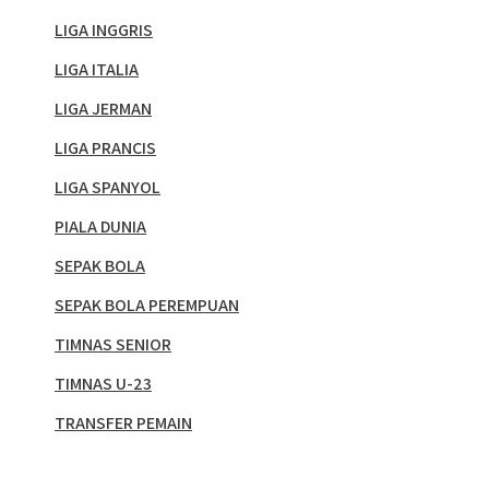
LIGA INGGRIS
LIGA ITALIA
LIGA JERMAN
LIGA PRANCIS
LIGA SPANYOL
PIALA DUNIA
SEPAK BOLA
SEPAK BOLA PEREMPUAN
TIMNAS SENIOR
TIMNAS U-23
TRANSFER PEMAIN