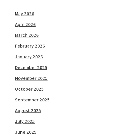
May 2026
April 2026
March 2026
February 2026
January 2026
December 2025
November 2025
October 2025
September 2025
August 2025
July 2025
June 2025