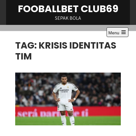
Skip
FOOBALLBET CLUB69
to
content
SEPAK BOLA
Menu
Open
TAG:
KRISIS IDENTITAS
the
main
menu
TIM