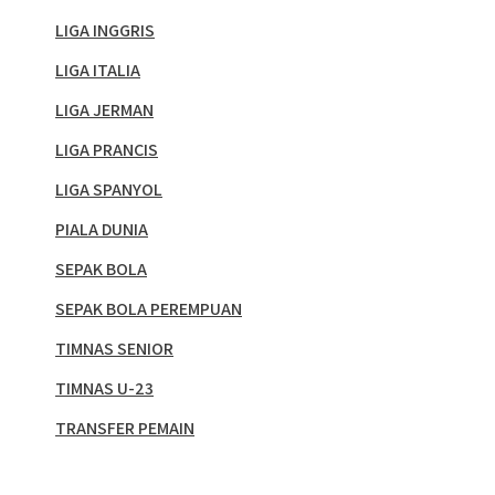
LIGA INGGRIS
LIGA ITALIA
LIGA JERMAN
LIGA PRANCIS
LIGA SPANYOL
PIALA DUNIA
SEPAK BOLA
SEPAK BOLA PEREMPUAN
TIMNAS SENIOR
TIMNAS U-23
TRANSFER PEMAIN